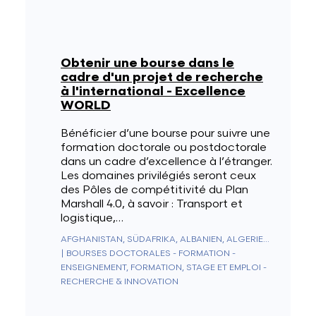
Obtenir une bourse dans le
cadre d'un projet de recherche
à l'international - Excellence
WORLD
Bénéficier d’une bourse pour suivre une
formation doctorale ou postdoctorale
dans un cadre d’excellence à l’étranger.
Les domaines privilégiés seront ceux
des Pôles de compétitivité du Plan
Marshall 4.0, à savoir : Transport et
logistique,…
AFGHANISTAN, SÜDAFRIKA, ALBANIEN, ALGERIEN, DEUTSCHLAND, ANDORRA, ANGOLA, ANGUILLA, ANTARKTIS, ANTIGUA UND BARBUDA, NIEDERLÄNDISCHE ANTILLEN, SAUDI-ARABIEN, ARGENTINIEN, ARMENIEN, ARUBA, AUSTRALIEN, AUSTRIA, ASERBAIDSCHAN, BAHAMAS, BAHRAIN, BANGLADESCH, BARBADOS, BELIZE, BENIN, BERMUDA, BHUTAN, WEISSRUSSLAND, BOLIVIEN, BOSNIEN UND HERZEGOWINA, BOTSWANA, BRASILIEN, BRUNEI, BULGARIEN, BURKINA FASO, BURUNDI, KAMBODSCHA, KAMERUN, KANADA, KAPVERDEN, CEUTA UND MELILLA, CHILE, CHINA, ZYPERN, VATIKANSTADT, KOLUMBIEN, KOMOREN, KONGO - BRAZZAVILLE, KONGO - KINSHASA, NORDKOREA, SÜDKOREA, COSTA RICA, ELFENBEINKÜSTE, KROATIEN, KUBA, CURAÇAO, DÄNEMARK, DIEGO GARCIA, DSCHIBUTI, DOMINICA, ÄGYPTEN, VEREINIGTE ARABISCHE EMIRATE, EQUADOR, ERITREA, SPANIEN, ESTLAND, KÖNIGREICH ESWATINI, VEREINIGTE STAATEN, ÄTHIOPIEN, FIDSCHI, FINNLAND, FRANKREICH, GABUN, GAMBIA, GEORGIEN, SÜDGEORGIEN UND DIE SÜDLICHEN SANDWICHINSELN, GHANA, GIBRALTAR, GRIECHENLAND, GRENADA, GRÖNLAND, GUADELOUPE, GUAM, GUATEMALA, GUERNSEY, GUINEA, ÄQUATORIALGUINEA, GUINEA-BISSAU, GUYANA, FRANZÖSISCH-GUAYANA, HAITI, HONDURAS, HONGKONG SONDERVERWALTUNGSZONE DER REPUBLIK CHINA, UNGARN, BOUVETINSEL, WEIHNACHTSINSEL, CLIPPERTON-INSEL, ASCENSION, ISLE OF MAN, NORFOLKINSEL, ÅLANDINSELN, KAIMANINSELN, KANARISCHE INSELN, KOKOSINSELN, COOKINSELN, US-ÜBERSEEINSELN, FÄRÖER, HEARD UND MCDONALDINSELN, FALKLANDINSELN, NÖRDLICHE MARIANEN, MARSHALLINSELN, PITCAIRNINSELN, SALOMONEN, TURKS- UND CAICOSINSELN, AMERIKANISCHE JUNGFERNINSELN, BRITISCHE JUNGFERNINSELN, INDIEN, INDONESIEN, IRAK, IRAN, IRLAND, ISLAND, ISRAEL, ITALIEN, JAMAIKA, JAPAN, JERSEY, JORDANIEN, KASACHSTAN, KENIA, KIRGISISTAN, KIRIBATI, KOSOVO, KUWAIT, LAOS, LESOTHO, LATVIA, LIBANON, LIBERIA, LIECHTENSTEIN, LITAUEN, LUXEMBURG, LIBYEN, NORDMAZEDONIEN, MADAGASKAR, MALAYSIA, MALAWI, MALEDIVEN, MALI, MALTA, MAROKKO, MARTINIQUE, MAURITIUS, MAURETANIEN, MAYOTTE, MEXIKO, MIKRONESIEN, REPUBLIK MOLDAU, MONACO, MONGOLEI, MONTENEGRO, MONTSERRAT, MOSAMBIK, MYANMAR (BIRMA), NAMIBIA, NAURU, NEPAL, NICARAGUA, NIGER, NIGERIA, NIUE, NORWEGEN, NEUKALEDONIEN, NEUSEELAND, ABGELEGENES OZEANIEN, OMAN, UGANDA, USBEKISTAN, PAKISTAN, PALAU, PANAMA, PAPUA-NEUGUINEA, PARAGUAY, NIEDERLANDE, KARIBISCHE NIEDERLANDE (BES-INSELN), PERU, PHILIPPINEN, POLEN, FRANZÖSISCH-POLYNESIEN, PUERTO RICO, PORTUGAL, KATAR, MACAU (CHINESISCHE SONDERVERWALTUNGSZONE), ZENTRALAFRIKANISCHE REPUBLIK, DOMINIKANISCHE REPUBLIK, RÉUNION, RUMÄNIEN, VEREINIGTES KÖNIGREICH, RUSSLAND, RUANDA, WESTSAHARA, ST. KITTS UND NEVIS, SAN MARINO, SAINT-PIERRE UND MIQUELON, ST. VINCENT & GRENADINEN, ST. HELENA, ST. LUCIA, EL SALVADOR, SAMOA, AMERIKANISCH-SAMOA, SÃO TOMÉ & PRÍNCIPE, SENEGAL, SERBIEN, SEYCHELLEN, SIERRA LEONE, SINGAPUR, SINT MAARTEN, SLOWAKEI, SLOWENIEN, SOMALIA, SUDAN, SÜDSUDAN, SRI LANKA, SAINT-BARTHÉLEMY, ST. MARTIN, SCHWEDEN, SCHWEIZ, SURINAM, SPITZBERGEN & JAN MAYEN, SYRIEN, TADSCHIKISTAN, TAIWAN, TANSANIA, TSCHAD, TSCHECHIEN, FRANZÖSISCHE SÜD- UND ANTARKTISGEBIETE, BRITISCHES TERRITORIUM IM INDISCHEN OZEAN, PALÄSTINENSISCHE AUTONOMIEGEBIETE, THAILAND, OSTTIMOR, TOGO, TOKELAU, TONGA, TRINIDAD UND TOBAGO, TRISTAN DA CUNHA, TUNESIEN, TÜRKEI, TURKMENISTAN, TUVALU, UKRAINE, URUGUAY, VANUATU, VENEZUELA, VIETNAM, WALLIS & FUTUNA, JEMEN, SAMBIA, SIMBABWE
|
BOURSES DOCTORALES - FORMATION -
ENSEIGNEMENT, FORMATION, STAGE ET EMPLOI -
RECHERCHE & INNOVATION