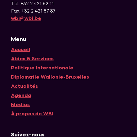
Tél. +32 2 421 82 11
Fax. +32 2 421 87 87
wbi@wbi.be
Menu
Accueil
Navigation principale
Aides & Services
Politique Internationale
Diplomatie Wallonie-Bruxelles
Actualités
Agenda
Médias
À propos de WBI
Suivez-nous