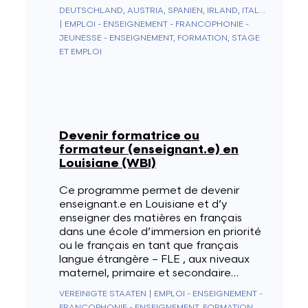
DEUTSCHLAND, AUSTRIA, SPANIEN, IRLAND, ITALIEN, VEREINIGTES KÖNIGREICH, SCHWEIZ
|
EMPLOI - ENSEIGNEMENT - FRANCOPHONIE -
JEUNESSE - ENSEIGNEMENT, FORMATION, STAGE
ET EMPLOI
Devenir formatrice ou
formateur (enseignant.e) en
Louisiane (WBI)
Ce programme permet de devenir
enseignant.e en Louisiane et d’y
enseigner des matières en français
dans une école d’immersion en priorité
ou le français en tant que français
langue étrangère – FLE , aux niveaux
maternel, primaire et secondaire…
VEREINIGTE STAATEN
|
EMPLOI - ENSEIGNEMENT -
FRANCOPHONIE - ENSEIGNEMENT, FORMATION,