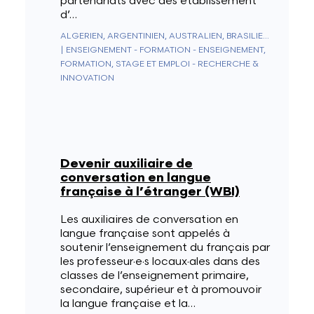
partenariats avec des établissement
d’…
ALGERIEN, ARGENTINIEN, AUSTRALIEN, BRASILIEN, KAMBODSCHA, CHILE, CHINA, KOLUMBIEN, SÜDKOREA, KUBA, INDIEN, INDONESIEN, JAPAN, LAOS, LIBANON, MALAYSIA, MAROKKO, MEXIKO, NEUSEELAND, PHILIPPINEN, SINGAPUR, TAIWAN, THAILAND, TUNESIEN, URUGUAY, VIETNAM
|
ENSEIGNEMENT - FORMATION - ENSEIGNEMENT,
FORMATION, STAGE ET EMPLOI - RECHERCHE &
INNOVATION
Devenir auxiliaire de
conversation en langue
française à l’étranger (WBI)
Les auxiliaires de conversation en
langue française sont appelés à
soutenir l’enseignement du français par
les professeur·e·s locaux·ales dans des
classes de l’enseignement primaire,
secondaire, supérieur et à promouvoir
la langue française et la…