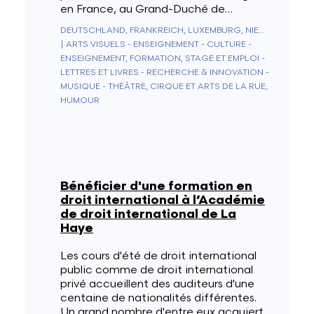
en France, au Grand-Duché de…
DEUTSCHLAND, FRANKREICH, LUXEMBURG, NIEDERLANDE
|
ARTS VISUELS - ENSEIGNEMENT - CULTURE -
ENSEIGNEMENT, FORMATION, STAGE ET EMPLOI -
LETTRES ET LIVRES - RECHERCHE & INNOVATION -
MUSIQUE - THÉÂTRE, CIRQUE ET ARTS DE LA RUE,
HUMOUR
Bénéficier d'une formation en
droit international à l’Académie
de droit international de La
Haye
Les cours d'été de droit international
public comme de droit international
privé accueillent des auditeurs d'une
centaine de nationalités différentes.
Un grand nombre d'entre eux acquiert