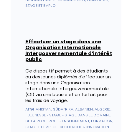
STAGE ET EMPLOI
Effectuer un stage dans une
Organisation Internationale
Intergouvernementale d'intérêt
public
Ce dispositif permet à des étudiants
ou des jeunes diplômés d'effectuer un
stage dans une Organisation
Internationale Intergouvernementale
(OI) via une bourse et un forfait pour
les frais de voyage.
AFGHANISTAN, SÜDAFRIKA, ALBANIEN, ALGERIEN, DEUTSCHLAND, ANDORRA, ANGOLA, ANGUILLA, ANTARKTIS, ANTIGUA UND BARBUDA, NIEDERLÄNDISCHE ANTILLEN, SAUDI-ARABIEN, ARGENTINIEN, ARMENIEN, ARUBA, AUSTRALIEN, AUSTRIA, ASERBAIDSCHAN, BAHAMAS, BAHRAIN, BANGLADESCH, BARBADOS, BELIZE, BENIN, BERMUDA, BHUTAN, WEISSRUSSLAND, BOLIVIEN, BOSNIEN UND HERZEGOWINA, BOTSWANA, BRASILIEN, BRUNEI, BULGARIEN, BURKINA FASO, BURUNDI, KAMBODSCHA, KAMERUN, KANADA, KAPVERDEN, CEUTA UND MELILLA, CHILE, CHINA, ZYPERN, VATIKANSTADT, KOLUMBIEN, KOMOREN, KONGO - BRAZZAVILLE, KONGO - KINSHASA, NORDKOREA, SÜDKOREA, COSTA RICA, ELFENBEINKÜSTE, KROATIEN, KUBA, CURAÇAO, DÄNEMARK, DIEGO GARCIA, DSCHIBUTI, DOMINICA, ÄGYPTEN, VEREINIGTE ARABISCHE EMIRATE, EQUADOR, ERITREA, SPANIEN, ESTLAND, KÖNIGREICH ESWATINI, VEREINIGTE STAATEN, ÄTHIOPIEN, FIDSCHI, FINNLAND, FRANKREICH, GABUN, GAMBIA, GEORGIEN, SÜDGEORGIEN UND DIE SÜDLICHEN SANDWICHINSELN, GHANA, GIBRALTAR, GRIECHENLAND, GRENADA, GRÖNLAND, GUADELOUPE, GUAM, GUATEMALA, GUERNSEY, GUINEA, ÄQUATORIALGUINEA, GUINEA-BISSAU, GUYANA, FRANZÖSISCH-GUAYANA, HAITI, HONDURAS, HONGKONG SONDERVERWALTUNGSZONE DER REPUBLIK CHINA, UNGARN, BOUVETINSEL, WEIHNACHTSINSEL, CLIPPERTON-INSEL, ASCENSION, ISLE OF MAN, NORFOLKINSEL, ÅLANDINSELN, KAIMANINSELN, KANARISCHE INSELN, KOKOSINSELN, COOKINSELN, US-ÜBERSEEINSELN, FÄRÖER, HEARD UND MCDONALDINSELN, FALKLANDINSELN, NÖRDLICHE MARIANEN, MARSHALLINSELN, PITCAIRNINSELN, SALOMONEN, TURKS- UND CAICOSINSELN, AMERIKANISCHE JUNGFERNINSELN, BRITISCHE JUNGFERNINSELN, INDIEN, INDONESIEN, IRAK, IRAN, IRLAND, ISLAND, ISRAEL, ITALIEN, JAMAIKA, JAPAN, JERSEY, JORDANIEN, KASACHSTAN, KENIA, KIRGISISTAN, KIRIBATI, KOSOVO, KUWAIT, LAOS, LESOTHO, LATVIA, LIBANON, LIBERIA, LIECHTENSTEIN, LITAUEN, LUXEMBURG, LIBYEN, NORDMAZEDONIEN, MADAGASKAR, MALAYSIA, MALAWI, MALEDIVEN, MALI, MALTA, MAROKKO, MARTINIQUE, MAURITIUS, MAURETANIEN, MAYOTTE, MEXIKO, MIKRONESIEN, REPUBLIK MOLDAU, MONACO, MONGOLEI, MONTENEGRO, MONTSERRAT, MOSAMBIK, MYANMAR (BIRMA), NAMIBIA, NAURU, NEPAL, NICARAGUA, NIGER, NIGERIA, NIUE, NORWEGEN, NEUKALEDONIEN, NEUSEELAND, ABGELEGENES OZEANIEN, OMAN, UGANDA, USBEKISTAN, PAKISTAN, PALAU, PANAMA, PAPUA-NEUGUINEA, PARAGUAY, NIEDERLANDE, KARIBISCHE NIEDERLANDE (BES-INSELN), PERU, PHILIPPINEN, POLEN, FRANZÖSISCH-POLYNESIEN, PUERTO RICO, PORTUGAL, KATAR, MACAU (CHINESISCHE SONDERVERWALTUNGSZONE), ZENTRALAFRIKANISCHE REPUBLIK, DOMINIKANISCHE REPUBLIK, RÉUNION, RUMÄNIEN, VEREINIGTES KÖNIGREICH, RUSSLAND, RUANDA, WESTSAHARA, ST. KITTS UND NEVIS, SAN MARINO, SAINT-PIERRE UND MIQUELON, ST. VINCENT & GRENADINEN, ST. HELENA, ST. LUCIA, EL SALVADOR, SAMOA, AMERIKANISCH-SAMOA, SÃO TOMÉ & PRÍNCIPE, SENEGAL, SERBIEN, SEYCHELLEN, SIERRA LEONE, SINGAPUR, SINT MAARTEN, SLOWAKEI, SLOWENIEN, SOMALIA, SUDAN, SÜDSUDAN, SRI LANKA, SAINT-BARTHÉLEMY, ST. MARTIN, SCHWEDEN, SCHWEIZ, SURINAM, SPITZBERGEN & JAN MAYEN, SYRIEN, TADSCHIKISTAN, TAIWAN, TANSANIA, TSCHAD, TSCHECHIEN, FRANZÖSISCHE SÜD- UND ANTARKTISGEBIETE, BRITISCHES TERRITORIUM IM INDISCHEN OZEAN, PALÄSTINENSISCHE AUTONOMIEGEBIETE, THAILAND, OSTTIMOR, TOGO, TOKELAU, TONGA, TRINIDAD UND TOBAGO, TRISTAN DA CUNHA, TUNESIEN, TÜRKEI, TURKMENISTAN, TUVALU, UKRAINE, URUGUAY, VANUATU, VENEZUELA, VIETNAM, WALLIS & FUTUNA, JEMEN, SAMBIA, SIMBABWE
|
JEUNESSE - STAGE - STAGE DANS LE DOMAINE
DE LA RECHERCHE - ENSEIGNEMENT, FORMATION,
STAGE ET EMPLOI - RECHERCHE & INNOVATION