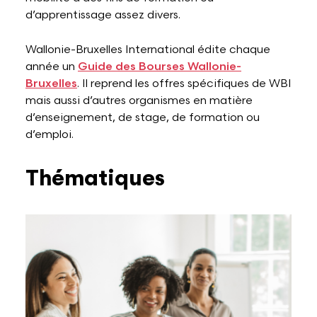
d’apprentissage assez divers.
Lettres et Livres
Enseignement, formation, stage et emploi
Revue W+B
Wallonie-Bruxelles International édite chaque
année un
Guide des Bourses Wallonie-
Mode
Recherche & innovation
Les Belges Histoires
Bruxelles
. Il reprend les offres spécifiques de WBI
mais aussi d’autres organismes en matière
d’enseignement, de stage, de formation ou
Musique
d’emploi.
Thématiques
Théâtre, Cirque et Arts de la rue,
Humour