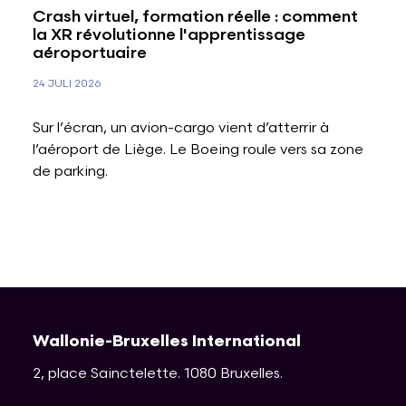
Crash virtuel, formation réelle : comment
la XR révolutionne l'apprentissage
aéroportuaire
24 JULI 2026
Sur l’écran, un avion-cargo vient d’atterrir à
l’aéroport de Liège. Le Boeing roule vers sa zone
de parking.
Wallonie-Bruxelles International
2, place Sainctelette
.
1080
Bruxelles
.