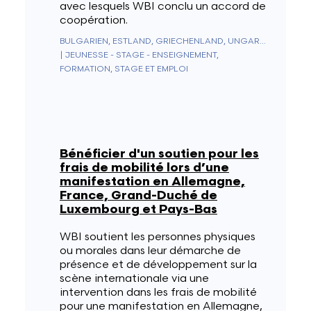
avec lesquels WBI conclu un accord de
coopération.
BULGARIEN, ESTLAND, GRIECHENLAND, UNGARN, LATVIA, LITAUEN, MAROKKO, POLEN, SLOWAKEI, TSCHECHIEN, TUNESIEN, TÜRKEI
|
JEUNESSE - STAGE - ENSEIGNEMENT,
FORMATION, STAGE ET EMPLOI
Bénéficier d'un soutien pour les
frais de mobilité lors d’une
manifestation en Allemagne,
France, Grand-Duché de
Luxembourg et Pays-Bas
WBI soutient les personnes physiques
ou morales dans leur démarche de
présence et de développement sur la
scène internationale via une
intervention dans les frais de mobilité
pour une manifestation en Allemagne,