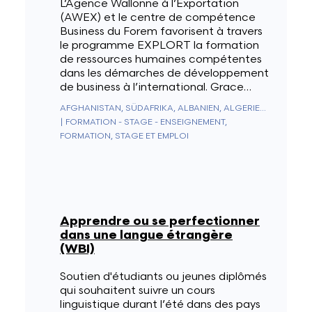
L’Agence Wallonne à l’Exportation
(AWEX) et le centre de compétence
Business du Forem favorisent à travers
le programme EXPLORT la formation
de ressources humaines compétentes
dans les démarches de développement
de business à l’international. Grace…
AFGHANISTAN, SÜDAFRIKA, ALBANIEN, ALGERIEN, DEUTSCHLAND, ANDORRA, ANGOLA, ANGUILLA, ANTARKTIS, ANTIGUA UND BARBUDA, NIEDERLÄNDISCHE ANTILLEN, SAUDI-ARABIEN, ARGENTINIEN, ARMENIEN, ARUBA, AUSTRALIEN, AUSTRIA, ASERBAIDSCHAN, BAHAMAS, BAHRAIN, BANGLADESCH, BARBADOS, BELGIEN, BELIZE, BENIN, BERMUDA, BHUTAN, WEISSRUSSLAND, BOLIVIEN, BOSNIEN UND HERZEGOWINA, BOTSWANA, BRASILIEN, BRUNEI, BULGARIEN, BURKINA FASO, BURUNDI, KAMBODSCHA, KAMERUN, KANADA, KAPVERDEN, CEUTA UND MELILLA, CHILE, CHINA, ZYPERN, VATIKANSTADT, KOLUMBIEN, KOMOREN, KONGO - BRAZZAVILLE, KONGO - KINSHASA, NORDKOREA, SÜDKOREA, COSTA RICA, ELFENBEINKÜSTE, KROATIEN, KUBA, CURAÇAO, DÄNEMARK, DIEGO GARCIA, DSCHIBUTI, DOMINICA, ÄGYPTEN, VEREINIGTE ARABISCHE EMIRATE, EQUADOR, ERITREA, SPANIEN, ESTLAND, KÖNIGREICH ESWATINI, VEREINIGTE STAATEN, ÄTHIOPIEN, FIDSCHI, FINNLAND, FRANKREICH, GABUN, GAMBIA, GEORGIEN, SÜDGEORGIEN UND DIE SÜDLICHEN SANDWICHINSELN, GHANA, GIBRALTAR, GRIECHENLAND, GRENADA, GRÖNLAND, GUADELOUPE, GUAM, GUATEMALA, GUERNSEY, GUINEA, ÄQUATORIALGUINEA, GUINEA-BISSAU, GUYANA, FRANZÖSISCH-GUAYANA, HAITI, HONDURAS, HONGKONG SONDERVERWALTUNGSZONE DER REPUBLIK CHINA, UNGARN, BOUVETINSEL, WEIHNACHTSINSEL, CLIPPERTON-INSEL, ASCENSION, ISLE OF MAN, NORFOLKINSEL, ÅLANDINSELN, KAIMANINSELN, KANARISCHE INSELN, KOKOSINSELN, COOKINSELN, US-ÜBERSEEINSELN, FÄRÖER, HEARD UND MCDONALDINSELN, FALKLANDINSELN, NÖRDLICHE MARIANEN, MARSHALLINSELN, PITCAIRNINSELN, SALOMONEN, TURKS- UND CAICOSINSELN, AMERIKANISCHE JUNGFERNINSELN, BRITISCHE JUNGFERNINSELN, INDIEN, INDONESIEN, IRAK, IRAN, IRLAND, ISLAND, ISRAEL, ITALIEN, JAMAIKA, JAPAN, JERSEY, JORDANIEN, KASACHSTAN, KENIA, KIRGISISTAN, KIRIBATI, KOSOVO, KUWAIT, LAOS, LESOTHO, LATVIA, LIBANON, LIBERIA, LIECHTENSTEIN, LITAUEN, LUXEMBURG, LIBYEN, NORDMAZEDONIEN, MADAGASKAR, MALAYSIA, MALAWI, MALEDIVEN, MALI, MALTA, MAROKKO, MARTINIQUE, MAURITIUS, MAURETANIEN, MAYOTTE, MEXIKO, MIKRONESIEN, REPUBLIK MOLDAU, MONACO, MONGOLEI, MONTENEGRO, MONTSERRAT, MOSAMBIK, MYANMAR (BIRMA), NAMIBIA, NAURU, NEPAL, NICARAGUA, NIGER, NIGERIA, NIUE, NORWEGEN, NEUKALEDONIEN, NEUSEELAND, ABGELEGENES OZEANIEN, OMAN, UGANDA, USBEKISTAN, PAKISTAN, PALAU, PANAMA, PAPUA-NEUGUINEA, PARAGUAY, NIEDERLANDE, KARIBISCHE NIEDERLANDE (BES-INSELN), PERU, PHILIPPINEN, POLEN, FRANZÖSISCH-POLYNESIEN, PUERTO RICO, PORTUGAL, KATAR, MACAU (CHINESISCHE SONDERVERWALTUNGSZONE), ZENTRALAFRIKANISCHE REPUBLIK, DOMINIKANISCHE REPUBLIK, RÉUNION, RUMÄNIEN, VEREINIGTES KÖNIGREICH, RUSSLAND, RUANDA, WESTSAHARA, ST. KITTS UND NEVIS, SAN MARINO, SAINT-PIERRE UND MIQUELON, ST. VINCENT & GRENADINEN, ST. HELENA, ST. LUCIA, EL SALVADOR, SAMOA, AMERIKANISCH-SAMOA, SÃO TOMÉ & PRÍNCIPE, SARK, SENEGAL, SERBIEN, SEYCHELLEN, SIERRA LEONE, SINGAPUR, SINT MAARTEN, SLOWAKEI, SLOWENIEN, SOMALIA, SUDAN, SÜDSUDAN, SRI LANKA, SAINT-BARTHÉLEMY, ST. MARTIN, SCHWEDEN, SCHWEIZ, SURINAM, SPITZBERGEN & JAN MAYEN, SYRIEN, TADSCHIKISTAN, TAIWAN, TANSANIA, TSCHAD, TSCHECHIEN, FRANZÖSISCHE SÜD- UND ANTARKTISGEBIETE, BRITISCHES TERRITORIUM IM INDISCHEN OZEAN, PALÄSTINENSISCHE AUTONOMIEGEBIETE, THAILAND, OSTTIMOR, TOGO, TOKELAU, TONGA, TRINIDAD UND TOBAGO, TRISTAN DA CUNHA, TUNESIEN, TÜRKEI, TURKMENISTAN, TUVALU, UKRAINE, URUGUAY, VANUATU, VENEZUELA, VIETNAM, WALLIS & FUTUNA, JEMEN, SAMBIA, SIMBABWE
|
FORMATION - STAGE - ENSEIGNEMENT,
FORMATION, STAGE ET EMPLOI
Apprendre ou se perfectionner
dans une langue étrangère
(WBI)
Soutien d'étudiants ou jeunes diplômés
qui souhaitent suivre un cours
linguistique durant l’été dans des pays