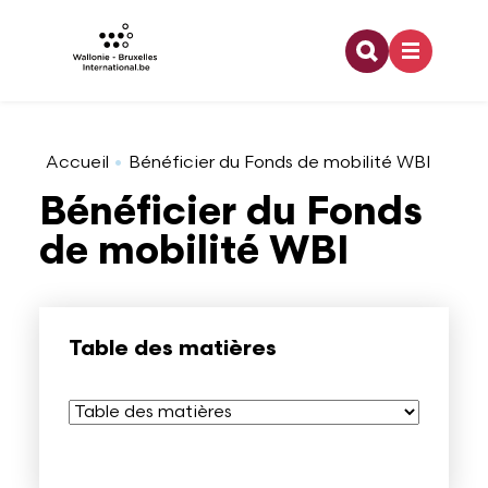
Recherche
Aller au contenu principal
Coopération internationale
Architecture
Emploi
Bourses doctorales
Relations bilatérales
Organigramme
Accueil
Bénéficier du Fonds de mobilité WBI
Bénéficier du Fonds
Europe
Arts visuels
Enseignement
Financement dans le cadre d'une activité de
Relations multilatérales
Développement durable
de mobilité WBI
recherche
Jeunesse
Audiovisuel
Formation
Pouvoirs de tutelle
Offres d'emploi
Partenaires à l'étranger
Table des matières
Francophonie
Danse
Stage
Logo WBI
Programme lié à la recherche
Culture
Design
Rapports d'activités
Stage dans le domaine de la recherche