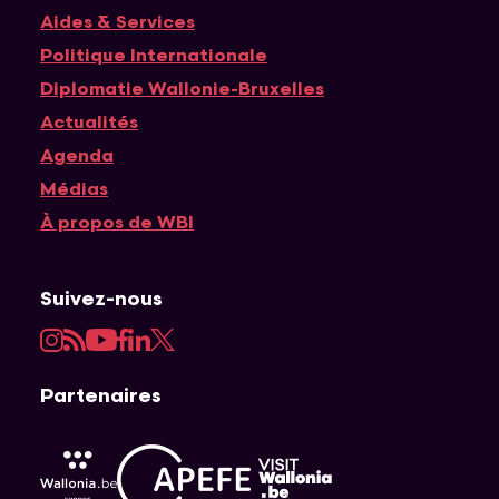
Navigation principale
Aides & Services
Politique Internationale
Diplomatie Wallonie-Bruxelles
Actualités
Agenda
Médias
À propos de WBI
Suivez-nous
Instagram
RSS
YouTube
Facebook
LinkedIn
Twitter
Partenaires
APEFE
AWEX
Visit Wallonia