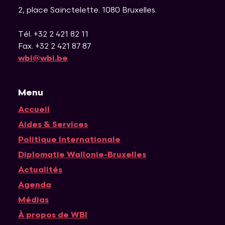
2, place Sainctelette
.
1080
Bruxelles
.
Tél. +32 2 421 82 11
Fax. +32 2 421 87 87
wbi@wbi.be
Menu
Accueil
Navigation principale
Aides & Services
Politique Internationale
Diplomatie Wallonie-Bruxelles
Actualités
Agenda
Médias
À propos de WBI