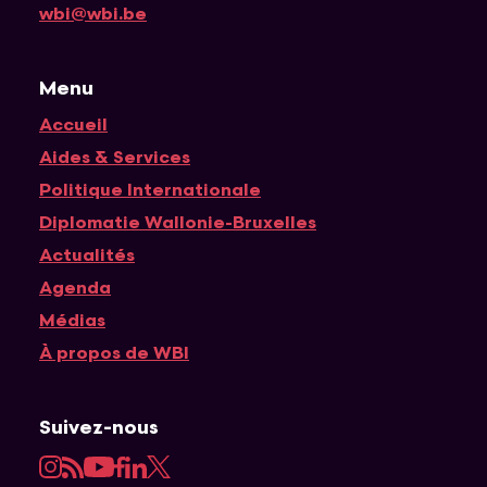
wbi@wbi.be
Menu
Accueil
Navigation principale
Aides & Services
Politique Internationale
Diplomatie Wallonie-Bruxelles
Actualités
Agenda
Médias
À propos de WBI
Suivez-nous
Instagram
RSS
YouTube
Facebook
LinkedIn
Twitter