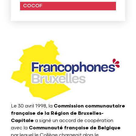
COCOF
Lettres et Livres
Enseignement, formation, stage et emploi
Revue W+B
Mode
Recherche & innovation
Les Belges Histoires
Musique
Théâtre, Cirque et Arts de la rue,
Humour
Le 30 avril 1998, la
Commission communautaire
française de la Région de Bruxelles-
Capitale
a signé un accord de coopération
avec la
Communauté française de Belgique
par lequel le Collège chargeait alors le