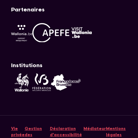
Partenaires
APEFE
AWEX
Visit Wallonia
Institutions
Fédération Wallonie-Bruxelles
Wallonie
Cocof
Vie
Gestion
Déclaration
Médiateur
Mentions
privée
des
d'accessibilité
légales