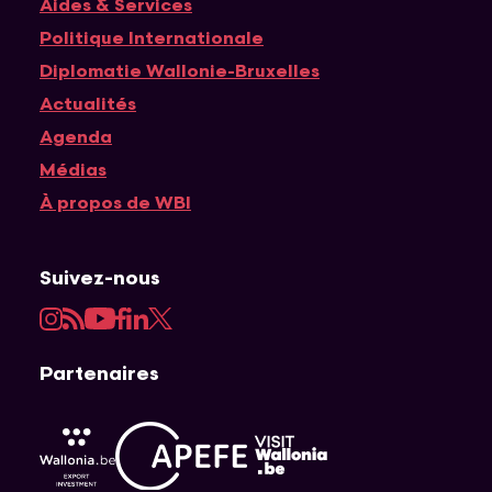
Navigation principale
Aides & Services
Politique Internationale
Diplomatie Wallonie-Bruxelles
Actualités
Agenda
Médias
À propos de WBI
Suivez-nous
Instagram
RSS
YouTube
Facebook
LinkedIn
Twitter
Partenaires
APEFE
AWEX
Visit Wallonia