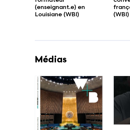
formateur
conve
(enseignant.e) en
franç
Louisiane (WBI)
(WBI)
Médias
Voir plus
Voir l'