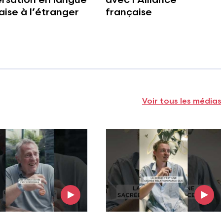
rsation en langue
avec l'Alliance
aise à l’étranger
française
Voir tous les média
image
Voir l'image