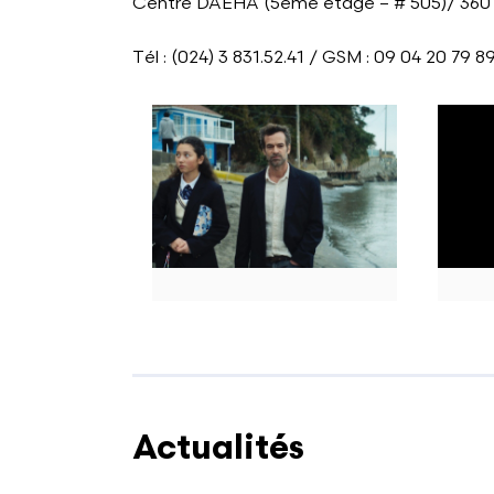
Centre DAEHA (5ème étage – # 505)/ 360 
Tél : (024) 3 831.52.41 / GSM : 09 04 20 79 89
Actualités