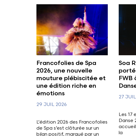
Francofolies de Spa
Soa R
2026, une nouvelle
porté
mouture plébiscitée et
FWB à
une édition riche en
Danse
émotions
27 JUI
29 JUIL 2026
Les 17 e
Danse 
L’édition 2026 des Francofolies
accueil
de Spa s’est clôturée sur un
la
bilan positif, marqué par un