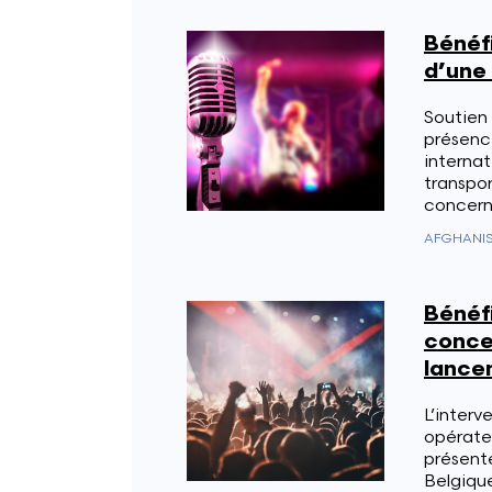
Bénéfi
d’une 
Soutien
présenc
internat
transpor
concern
Bénéfi
conce
lance
L’interve
opérateu
présente
Belgique