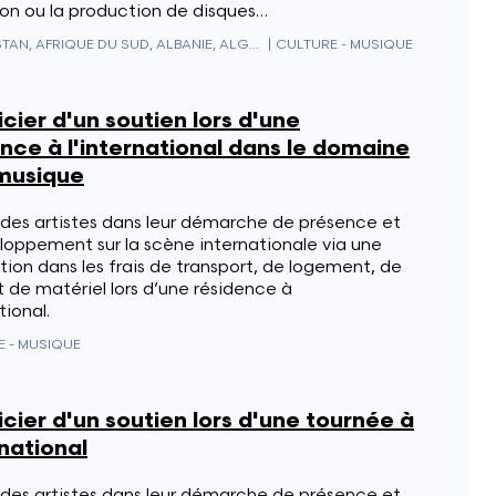
on ou la production de disques…
AFGHANISTAN, AFRIQUE DU SUD, ALBANIE, ALGÉRIE, ALLEMAGNE, ANDORRE, ANGOLA, ANGUILLA, ANTARCTIQUE, ANTIGUA & BARBUDA, ANTILLES NÉERLANDAISES, ARABIE SAOUDITE, ARGENTINE, ARMÉNIE, ARUBA, AUSTRALIE, AUTRICHE, AZERBAÏDJAN, BAHAMAS, BAHREÏN, BANGLADESH, BARBADE, BELIZE, BÉNIN, BERMUDES, BHOUTAN, BIÉLORUSSIE, BOLIVIE, BOSNIE-HERZÉGOVINE, BOTSWANA, BRÉSIL, BRUNEI, BULGARIE, BURKINA FASO, BURUNDI, CAMBODGE, CAMEROUN, CANADA, CAP-VERT, CEUTA & MELILLA, CHILI, CHINE, CHYPRE, COLOMBIE, COMORES, CONGO - BRAZZAVILLE, CONGO - KINSHASA, CORÉE DU NORD, CORÉE DU SUD, COSTA RICA, CÔTE D'IVOIRE, CROATIE, CUBA, CURAÇAO, DANEMARK, DIEGO GARCIA, DJIBOUTI, DOMINIQUE, ÉGYPTE, ÉMIRATS ARABES UNIS, ÉQUATEUR, ÉRYTHRÉE, ESPAGNE, ESTONIE, ESWATINI, ÉTATS-UNIS, ÉTHIOPIE, FIDJI, FINLANDE, FRANCE, GABON, GAMBIE, GÉORGIE, GÉORGIE DU SUD-ET-LES ÎLES SANDWICH DU SUD, GHANA, GIBRALTAR, GRÈCE, GRENADE, GROENLAND, GUADELOUPE, GUAM, GUATEMALA, GUERNESEY, GUINÉE, GUINÉE ÉQUATORIALE, GUINÉE-BISSAU, GUYANA, GUYANE FRANÇAISE, HAÏTI, HONDURAS, HONG KONG, HONGRIE, ÎLE BOUVET, ÎLE CHRISTMAS, ÎLE DE CLIPPERTON, ÎLE DE L'ASCENSION, ÎLE DE MAN, ÎLE NORFOLK, ÎLES ALAND, ÎLES CAÏMANS, ÎLES CANARIES, ÎLES COCOS (KEELING), ÎLES COOK, ÎLES ÉLOIGNÉES DES ÉTATS-UNIS, ÎLES FÉROÉ, ÎLES HEARD-ET-MACDONALD, ÎLES MALOUINES, ÎLES MARIANNES DU NORD, ÎLES MARSHALL, ÎLES PITCAIRN, ÎLES SALOMON, ÎLES TURQUES-ET-CAÏQUES, ÎLES VIERGES AMÉRICAINES, ÎLES VIERGES BRITANNIQUES, INDE, INDONÉSIE, IRAK, IRAN, IRLANDE, ISLANDE, ISRAËL, ITALIE, JAMAÏQUE, JAPON, JERSEY, JORDANIE, KAZAKHSTAN, KENYA, KIRGHIZISTAN, KIRIBATI, KOSOVO, KOWEÏT, LAOS, LESOTHO, LETTONIE, LIBAN, LIBÉRIA, LIECHTENSTEIN, LITUANIE, LUXEMBOURG, LYBIE, MACÉDOINE DU NORD, MADAGASCAR, MALAISIE, MALAWI, MALDIVES, MALI, MALTE, MAROC, MARTINIQUE, MAURICE, MAURITANIE, MAYOTTE, MEXIQUE, MICRONÉSIE, MOLDAVIE, MONACO, MONGOLIE, MONTÉNÉGRO, MONTSERRAT, MOZAMBIQUE, MYANMAR (BIRMANIE), NAMIBIE, NAURU, NÉPAL, NICARAGUA, NIGER, NIGERIA, NIUE, NORVÈGE, NOUVELLE-CALÉDONIE, NOUVELLE-ZÉLANDE, OCÉANIE ÉLOIGNÉE, OMAN, OUGANDA, OUZBÉKISTAN, PAKISTAN, PALAOS, PANAMA, PAPOUASIE-NOUVELLE-GUINÉE, PARAGUAY, PAYS-BAS, PAYS-BAS CARIBÉENS, PÉROU, PHILIPPINES, POLOGNE, POLYNÉSIE FRANÇAISE, PORTO RICO, PORTUGAL, QATAR, RÉGION ADMINISTRATIVE SPÉCIALE DE MACAO DE LA RÉPUBLIQUE POPULAIRE DE CHINE, RÉPUBLIQUE CENTRAFRICAINE, RÉPUBLIQUE DOMINICAINE, RÉUNION, ROUMANIE, ROYAUME-UNI, RUSSIE, RWANDA, SAHARA OCCIDENTAL, SAINT-CHRISTOPHE-ET-NIÉVÈS, SAINT-MARIN, SAINT-PIERRE-ET-MIQUELON, SAINT-VINCENT-ET-LES-GRENADINES, SAINTE-HÉLÈNE, SAINTE-LUCIE, SALVADOR, SAMOA, SAMOA AMÉRICAINES, SAO TOMÉ-ET-PRINCIPE, SÉNÉGAL, SERBIE, SEYCHELLES, SIERRA LEONE, SINGAPOUR, SINT MAARTEN, SLOVAQUIE, SLOVÉNIE, SOMALIE, SOUDAN, SOUDAN DU SUD, SRI LANKA, ST. BARTHÉLEMY, ST. MARTIN, SUÈDE, SUISSE, SURINAME, SVALBARD ET JAN MAYEN, SYRIE, TADJIKISTAN, TAÏWAN, TANZANIE, TCHAD, TCHÉQUIE, TERRES AUSTRALES FRANÇAISES, TERRITOIRE BRITANNIQUE DE L'OCÉAN INDIEN, TERRITOIRES PALESTINIENS, THAÏLANDE, TIMOR ORIENTAL, TOGO, TOKELAU, TONGA, TRINITÉ-ET-TOBAGO, TRISTAN DA CUNHA, TUNISIE, TÜRKIYE, TURKMÉNISTAN, TUVALU, UKRAINE, URUGUAY, VANUATU, VENEZUELA, VIETNAM, WALLIS-ET-FUTUNA, YÉMEN, ZAMBIE, ZIMBABWE
|
CULTURE - MUSIQUE
cier d'un soutien lors d'une
nce à l'international dans le domaine
 musique
 des artistes dans leur démarche de présence et
loppement sur la scène internationale via une
tion dans les frais de transport, de logement, de
t de matériel lors d’une résidence à
tional.
E - MUSIQUE
cier d'un soutien lors d'une tournée à
rnational
 des artistes dans leur démarche de présence et