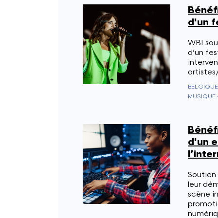
Bénéfi
d'un f
WBI sout
d’un fes
interven
artistes
BELGIQUE
MUSIQUE 
Bénéfi
d'un 
l’inte
Soutien
leur dé
scène in
promoti
numériq