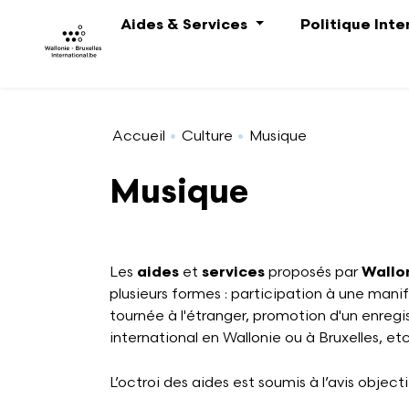
Aller au contenu principal
Aides & Services
Politique Int
Accueil
Culture
Musique
Musique
Les
aides
et
services
proposés par
Wallon
plusieurs formes : participation à une mani
tournée à l'étranger, promotion d'un enregis
international en Wallonie ou à Bruxelles, etc
L’octroi des aides est soumis à l’avis object