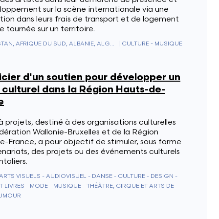
loppement sur la scène internationale via une
tion dans leurs frais de transport et de logement
ne tournée sur un territoire.
AFGHANISTAN, AFRIQUE DU SUD, ALBANIE, ALGÉRIE, ALLEMAGNE, ANDORRE, ANGOLA, ANGUILLA, ANTARCTIQUE, ANTIGUA & BARBUDA, ANTILLES NÉERLANDAISES, ARABIE SAOUDITE, ARGENTINE, ARMÉNIE, ARUBA, AUSTRALIE, AUTRICHE, AZERBAÏDJAN, BAHAMAS, BAHREÏN, BANGLADESH, BARBADE, BELIZE, BÉNIN, BERMUDES, BHOUTAN, BIÉLORUSSIE, BOLIVIE, BOSNIE-HERZÉGOVINE, BOTSWANA, BRÉSIL, BRUNEI, BULGARIE, BURKINA FASO, BURUNDI, CAMBODGE, CAMEROUN, CANADA, CAP-VERT, CEUTA & MELILLA, CHILI, CHINE, CHYPRE, CITÉ DU VATICAN, COLOMBIE, COMORES, CONGO - BRAZZAVILLE, CONGO - KINSHASA, CORÉE DU NORD, CORÉE DU SUD, COSTA RICA, CÔTE D'IVOIRE, CROATIE, CUBA, CURAÇAO, DANEMARK, DIEGO GARCIA, DJIBOUTI, DOMINIQUE, ÉGYPTE, ÉMIRATS ARABES UNIS, ÉQUATEUR, ÉRYTHRÉE, ESPAGNE, ESTONIE, ESWATINI, ÉTATS-UNIS, ÉTHIOPIE, FIDJI, FINLANDE, FRANCE, GABON, GAMBIE, GÉORGIE, GÉORGIE DU SUD-ET-LES ÎLES SANDWICH DU SUD, GHANA, GIBRALTAR, GRÈCE, GRENADE, GROENLAND, GUADELOUPE, GUAM, GUATEMALA, GUERNESEY, GUINÉE, GUINÉE ÉQUATORIALE, GUINÉE-BISSAU, GUYANA, GUYANE FRANÇAISE, HAÏTI, HONDURAS, HONG KONG, HONGRIE, ÎLE BOUVET, ÎLE CHRISTMAS, ÎLE DE CLIPPERTON, ÎLE DE L'ASCENSION, ÎLE DE MAN, ÎLE NORFOLK, ÎLES ALAND, ÎLES CAÏMANS, ÎLES CANARIES, ÎLES COCOS (KEELING), ÎLES COOK, ÎLES ÉLOIGNÉES DES ÉTATS-UNIS, ÎLES FÉROÉ, ÎLES HEARD-ET-MACDONALD, ÎLES MALOUINES, ÎLES MARIANNES DU NORD, ÎLES MARSHALL, ÎLES PITCAIRN, ÎLES SALOMON, ÎLES TURQUES-ET-CAÏQUES, ÎLES VIERGES AMÉRICAINES, ÎLES VIERGES BRITANNIQUES, INDE, INDONÉSIE, IRAK, IRAN, IRLANDE, ISLANDE, ISRAËL, ITALIE, JAMAÏQUE, JAPON, JERSEY, JORDANIE, KAZAKHSTAN, KENYA, KIRGHIZISTAN, KIRIBATI, KOSOVO, KOWEÏT, LAOS, LESOTHO, LETTONIE, LIBAN, LIBÉRIA, LIECHTENSTEIN, LITUANIE, LUXEMBOURG, LYBIE, MACÉDOINE DU NORD, MADAGASCAR, MALAISIE, MALAWI, MALDIVES, MALI, MALTE, MAROC, MARTINIQUE, MAURICE, MAURITANIE, MAYOTTE, MEXIQUE, MICRONÉSIE, MOLDAVIE, MONACO, MONGOLIE, MONTÉNÉGRO, MONTSERRAT, MOZAMBIQUE, MYANMAR (BIRMANIE), NAMIBIE, NAURU, NÉPAL, NICARAGUA, NIGER, NIGERIA, NIUE, NORVÈGE, NOUVELLE-CALÉDONIE, NOUVELLE-ZÉLANDE, OCÉANIE ÉLOIGNÉE, OMAN, OUGANDA, OUZBÉKISTAN, PAKISTAN, PALAOS, PANAMA, PAPOUASIE-NOUVELLE-GUINÉE, PARAGUAY, PAYS-BAS, PAYS-BAS CARIBÉENS, PÉROU, PHILIPPINES, POLOGNE, POLYNÉSIE FRANÇAISE, PORTO RICO, PORTUGAL, QATAR, RÉGION ADMINISTRATIVE SPÉCIALE DE MACAO DE LA RÉPUBLIQUE POPULAIRE DE CHINE, RÉPUBLIQUE CENTRAFRICAINE, RÉPUBLIQUE DOMINICAINE, RÉUNION, ROUMANIE, ROYAUME-UNI, RUSSIE, RWANDA, SAHARA OCCIDENTAL, SAINT-CHRISTOPHE-ET-NIÉVÈS, SAINT-MARIN, SAINT-PIERRE-ET-MIQUELON, SAINT-VINCENT-ET-LES-GRENADINES, SAINTE-HÉLÈNE, SAINTE-LUCIE, SALVADOR, SAMOA, SAMOA AMÉRICAINES, SAO TOMÉ-ET-PRINCIPE, SÉNÉGAL, SERBIE, SEYCHELLES, SIERRA LEONE, SINGAPOUR, SINT MAARTEN, SLOVAQUIE, SLOVÉNIE, SOMALIE, SOUDAN, SOUDAN DU SUD, SRI LANKA, ST. BARTHÉLEMY, ST. MARTIN, SUÈDE, SUISSE, SURINAME, SVALBARD ET JAN MAYEN, SYRIE, TADJIKISTAN, TAÏWAN, TANZANIE, TCHAD, TCHÉQUIE, TERRES AUSTRALES FRANÇAISES, TERRITOIRE BRITANNIQUE DE L'OCÉAN INDIEN, TERRITOIRES PALESTINIENS, THAÏLANDE, TIMOR ORIENTAL, TOGO, TOKELAU, TONGA, TRINITÉ-ET-TOBAGO, TRISTAN DA CUNHA, TUNISIE, TÜRKIYE, TURKMÉNISTAN, TUVALU, UKRAINE, URUGUAY, VANUATU, VENEZUELA, VIETNAM, WALLIS-ET-FUTUNA, YÉMEN, ZAMBIE, ZIMBABWE
|
CULTURE - MUSIQUE
cier d'un soutien pour développer un
 culturel dans la Région Hauts-de-
e
à projets, destiné à des organisations culturelles
dération Wallonie-Bruxelles et de la Région
-France, a pour objectif de stimuler, sous forme
nariats, des projets ou des événements culturels
ntaliers.
ARTS VISUELS - AUDIOVISUEL - DANSE - CULTURE - DESIGN -
T LIVRES - MODE - MUSIQUE - THÉÂTRE, CIRQUE ET ARTS DE
HUMOUR