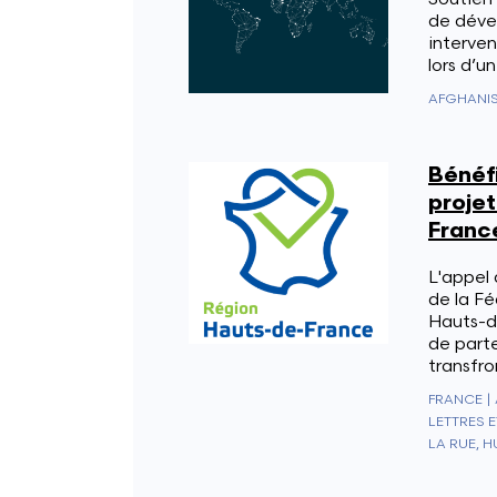
de déve
interven
lors d’u
Bénéfi
projet
Franc
L'appel 
de la Fé
Hauts-de
de parte
transfro
FRANCE
|
LETTRES E
LA RUE, 