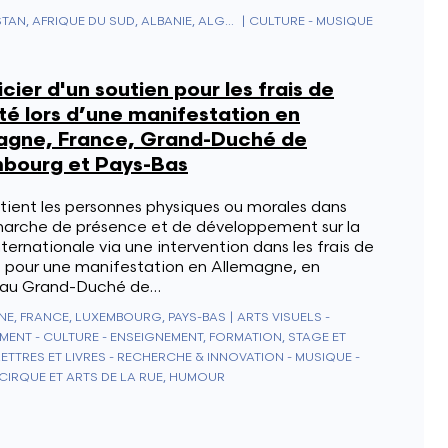
AFGHANISTAN, AFRIQUE DU SUD, ALBANIE, ALGÉRIE, ALLEMAGNE, ANDORRE, ANGOLA, ANGUILLA, ANTARCTIQUE, ANTIGUA & BARBUDA, ANTILLES NÉERLANDAISES, ARABIE SAOUDITE, ARGENTINE, ARMÉNIE, ARUBA, AUSTRALIE, AUTRICHE, AZERBAÏDJAN, BAHAMAS, BAHREÏN, BANGLADESH, BARBADE, BELIZE, BÉNIN, BERMUDES, BHOUTAN, BIÉLORUSSIE, BOLIVIE, BOSNIE-HERZÉGOVINE, BOTSWANA, BRÉSIL, BRUNEI, BULGARIE, BURKINA FASO, BURUNDI, CAMBODGE, CAMEROUN, CANADA, CAP-VERT, CEUTA & MELILLA, CHILI, CHINE, CHYPRE, CITÉ DU VATICAN, COLOMBIE, COMORES, CONGO - BRAZZAVILLE, CONGO - KINSHASA, CORÉE DU NORD, CORÉE DU SUD, COSTA RICA, CÔTE D'IVOIRE, CROATIE, CUBA, CURAÇAO, DANEMARK, DIEGO GARCIA, DJIBOUTI, DOMINIQUE, ÉGYPTE, ÉMIRATS ARABES UNIS, ÉQUATEUR, ÉRYTHRÉE, ESPAGNE, ESTONIE, ESWATINI, ÉTATS-UNIS, ÉTHIOPIE, FIDJI, FINLANDE, FRANCE, GABON, GAMBIE, GÉORGIE, GÉORGIE DU SUD-ET-LES ÎLES SANDWICH DU SUD, GHANA, GIBRALTAR, GRÈCE, GRENADE, GROENLAND, GUADELOUPE, GUAM, GUATEMALA, GUERNESEY, GUINÉE, GUINÉE ÉQUATORIALE, GUINÉE-BISSAU, GUYANA, GUYANE FRANÇAISE, HAÏTI, HONDURAS, HONG KONG, HONGRIE, ÎLE BOUVET, ÎLE CHRISTMAS, ÎLE DE CLIPPERTON, ÎLE DE L'ASCENSION, ÎLE DE MAN, ÎLE NORFOLK, ÎLES ALAND, ÎLES CAÏMANS, ÎLES CANARIES, ÎLES COCOS (KEELING), ÎLES COOK, ÎLES ÉLOIGNÉES DES ÉTATS-UNIS, ÎLES FÉROÉ, ÎLES HEARD-ET-MACDONALD, ÎLES MALOUINES, ÎLES MARIANNES DU NORD, ÎLES MARSHALL, ÎLES PITCAIRN, ÎLES SALOMON, ÎLES TURQUES-ET-CAÏQUES, ÎLES VIERGES AMÉRICAINES, ÎLES VIERGES BRITANNIQUES, INDE, INDONÉSIE, IRAK, IRAN, IRLANDE, ISLANDE, ISRAËL, ITALIE, JAMAÏQUE, JAPON, JERSEY, JORDANIE, KAZAKHSTAN, KENYA, KIRGHIZISTAN, KIRIBATI, KOSOVO, KOWEÏT, LAOS, LESOTHO, LETTONIE, LIBAN, LIBÉRIA, LIECHTENSTEIN, LITUANIE, LUXEMBOURG, LYBIE, MACÉDOINE DU NORD, MADAGASCAR, MALAISIE, MALAWI, MALDIVES, MALI, MALTE, MAROC, MARTINIQUE, MAURICE, MAURITANIE, MAYOTTE, MEXIQUE, MICRONÉSIE, MOLDAVIE, MONACO, MONGOLIE, MONTÉNÉGRO, MONTSERRAT, MOZAMBIQUE, MYANMAR (BIRMANIE), NAMIBIE, NAURU, NÉPAL, NICARAGUA, NIGER, NIGERIA, NIUE, NORVÈGE, NOUVELLE-CALÉDONIE, NOUVELLE-ZÉLANDE, OCÉANIE ÉLOIGNÉE, OMAN, OUGANDA, OUZBÉKISTAN, PAKISTAN, PALAOS, PANAMA, PAPOUASIE-NOUVELLE-GUINÉE, PARAGUAY, PAYS-BAS, PAYS-BAS CARIBÉENS, PÉROU, PHILIPPINES, POLOGNE, POLYNÉSIE FRANÇAISE, PORTO RICO, PORTUGAL, QATAR, RÉGION ADMINISTRATIVE SPÉCIALE DE MACAO DE LA RÉPUBLIQUE POPULAIRE DE CHINE, RÉPUBLIQUE CENTRAFRICAINE, RÉPUBLIQUE DOMINICAINE, RÉUNION, ROUMANIE, ROYAUME-UNI, RUSSIE, RWANDA, SAHARA OCCIDENTAL, SAINT-CHRISTOPHE-ET-NIÉVÈS, SAINT-MARIN, SAINT-PIERRE-ET-MIQUELON, SAINT-VINCENT-ET-LES-GRENADINES, SAINTE-HÉLÈNE, SAINTE-LUCIE, SALVADOR, SAMOA, SAMOA AMÉRICAINES, SAO TOMÉ-ET-PRINCIPE, SÉNÉGAL, SERBIE, SEYCHELLES, SIERRA LEONE, SINGAPOUR, SINT MAARTEN, SLOVAQUIE, SLOVÉNIE, SOMALIE, SOUDAN, SOUDAN DU SUD, SRI LANKA, ST. BARTHÉLEMY, ST. MARTIN, SUÈDE, SUISSE, SURINAME, SVALBARD ET JAN MAYEN, SYRIE, TADJIKISTAN, TAÏWAN, TANZANIE, TCHAD, TCHÉQUIE, TERRES AUSTRALES FRANÇAISES, TERRITOIRE BRITANNIQUE DE L'OCÉAN INDIEN, TERRITOIRES PALESTINIENS, THAÏLANDE, TIMOR ORIENTAL, TOGO, TOKELAU, TONGA, TRINITÉ-ET-TOBAGO, TRISTAN DA CUNHA, TUNISIE, TÜRKIYE, TURKMÉNISTAN, TUVALU, UKRAINE, URUGUAY, VANUATU, VENEZUELA, VIETNAM, WALLIS-ET-FUTUNA, YÉMEN, ZAMBIE, ZIMBABWE
|
CULTURE - MUSIQUE
cier d'un soutien pour les frais de
té lors d’une manifestation en
agne, France, Grand-Duché de
bourg et Pays-Bas
tient les personnes physiques ou morales dans
marche de présence et de développement sur la
ternationale via une intervention dans les frais de
é pour une manifestation en Allemagne, en
 au Grand-Duché de…
E, FRANCE, LUXEMBOURG, PAYS-BAS
|
ARTS VISUELS -
MENT - CULTURE - ENSEIGNEMENT, FORMATION, STAGE ET
LETTRES ET LIVRES - RECHERCHE & INNOVATION - MUSIQUE -
 CIRQUE ET ARTS DE LA RUE, HUMOUR