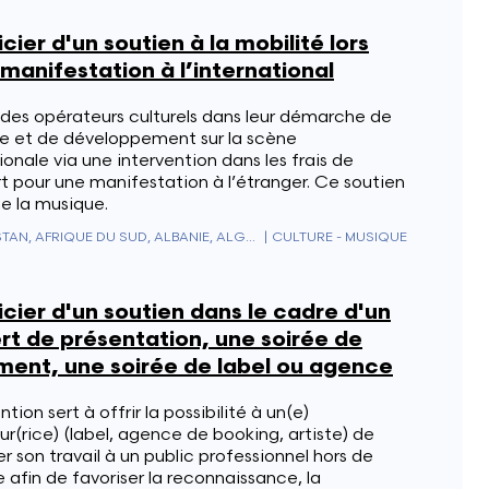
cier d'un soutien à la mobilité lors
manifestation à l’international
 des opérateurs culturels dans leur démarche de
e et de développement sur la scène
ionale via une intervention dans les frais de
t pour une manifestation à l’étranger. Ce soutien
e la musique.
AFGHANISTAN, AFRIQUE DU SUD, ALBANIE, ALGÉRIE, ALLEMAGNE, ANDORRE, ANGOLA, ANGUILLA, ANTARCTIQUE, ANTIGUA & BARBUDA, ANTILLES NÉERLANDAISES, ARABIE SAOUDITE, ARGENTINE, ARMÉNIE, ARUBA, AUSTRALIE, AUTRICHE, AZERBAÏDJAN, BAHAMAS, BAHREÏN, BANGLADESH, BARBADE, BELIZE, BÉNIN, BERMUDES, BHOUTAN, BIÉLORUSSIE, BOLIVIE, BOSNIE-HERZÉGOVINE, BOTSWANA, BRÉSIL, BRUNEI, BULGARIE, BURKINA FASO, BURUNDI, CAMBODGE, CAMEROUN, CANADA, CAP-VERT, CEUTA & MELILLA, CHILI, CHINE, CHYPRE, CITÉ DU VATICAN, COLOMBIE, COMORES, CONGO - BRAZZAVILLE, CONGO - KINSHASA, CORÉE DU NORD, CORÉE DU SUD, COSTA RICA, CÔTE D'IVOIRE, CROATIE, CUBA, CURAÇAO, DANEMARK, DIEGO GARCIA, DJIBOUTI, DOMINIQUE, ÉGYPTE, ÉMIRATS ARABES UNIS, ÉQUATEUR, ÉRYTHRÉE, ESPAGNE, ESTONIE, ESWATINI, ÉTATS-UNIS, ÉTHIOPIE, FIDJI, FINLANDE, FRANCE, GABON, GAMBIE, GÉORGIE, GÉORGIE DU SUD-ET-LES ÎLES SANDWICH DU SUD, GHANA, GIBRALTAR, GRÈCE, GRENADE, GROENLAND, GUADELOUPE, GUAM, GUATEMALA, GUERNESEY, GUINÉE, GUINÉE ÉQUATORIALE, GUINÉE-BISSAU, GUYANA, GUYANE FRANÇAISE, HAÏTI, HONDURAS, HONG KONG, HONGRIE, ÎLE BOUVET, ÎLE CHRISTMAS, ÎLE DE CLIPPERTON, ÎLE DE L'ASCENSION, ÎLE DE MAN, ÎLE NORFOLK, ÎLES ALAND, ÎLES CAÏMANS, ÎLES CANARIES, ÎLES COCOS (KEELING), ÎLES COOK, ÎLES ÉLOIGNÉES DES ÉTATS-UNIS, ÎLES FÉROÉ, ÎLES HEARD-ET-MACDONALD, ÎLES MALOUINES, ÎLES MARIANNES DU NORD, ÎLES MARSHALL, ÎLES PITCAIRN, ÎLES SALOMON, ÎLES TURQUES-ET-CAÏQUES, ÎLES VIERGES AMÉRICAINES, ÎLES VIERGES BRITANNIQUES, INDE, INDONÉSIE, IRAK, IRAN, IRLANDE, ISLANDE, ISRAËL, ITALIE, JAMAÏQUE, JAPON, JERSEY, JORDANIE, KAZAKHSTAN, KENYA, KIRGHIZISTAN, KIRIBATI, KOSOVO, KOWEÏT, LAOS, LESOTHO, LETTONIE, LIBAN, LIBÉRIA, LIECHTENSTEIN, LITUANIE, LUXEMBOURG, LYBIE, MACÉDOINE DU NORD, MADAGASCAR, MALAISIE, MALAWI, MALDIVES, MALI, MALTE, MAROC, MARTINIQUE, MAURICE, MAURITANIE, MAYOTTE, MEXIQUE, MICRONÉSIE, MOLDAVIE, MONACO, MONGOLIE, MONTÉNÉGRO, MONTSERRAT, MOZAMBIQUE, MYANMAR (BIRMANIE), NAMIBIE, NAURU, NÉPAL, NICARAGUA, NIGER, NIGERIA, NIUE, NORVÈGE, NOUVELLE-CALÉDONIE, NOUVELLE-ZÉLANDE, OCÉANIE ÉLOIGNÉE, OMAN, OUGANDA, OUZBÉKISTAN, PAKISTAN, PALAOS, PANAMA, PAPOUASIE-NOUVELLE-GUINÉE, PARAGUAY, PAYS-BAS, PAYS-BAS CARIBÉENS, PÉROU, PHILIPPINES, POLOGNE, POLYNÉSIE FRANÇAISE, PORTO RICO, PORTUGAL, QATAR, RÉGION ADMINISTRATIVE SPÉCIALE DE MACAO DE LA RÉPUBLIQUE POPULAIRE DE CHINE, RÉPUBLIQUE CENTRAFRICAINE, RÉPUBLIQUE DOMINICAINE, RÉUNION, ROUMANIE, ROYAUME-UNI, RUSSIE, RWANDA, SAHARA OCCIDENTAL, SAINT-CHRISTOPHE-ET-NIÉVÈS, SAINT-MARIN, SAINT-PIERRE-ET-MIQUELON, SAINT-VINCENT-ET-LES-GRENADINES, SAINTE-HÉLÈNE, SAINTE-LUCIE, SALVADOR, SAMOA, SAMOA AMÉRICAINES, SAO TOMÉ-ET-PRINCIPE, SARK, SÉNÉGAL, SERBIE, SEYCHELLES, SIERRA LEONE, SINGAPOUR, SINT MAARTEN, SLOVAQUIE, SLOVÉNIE, SOMALIE, SOUDAN, SOUDAN DU SUD, SRI LANKA, ST. BARTHÉLEMY, ST. MARTIN, SUÈDE, SUISSE, SURINAME, SVALBARD ET JAN MAYEN, SYRIE, TADJIKISTAN, TAÏWAN, TANZANIE, TCHAD, TCHÉQUIE, TERRES AUSTRALES FRANÇAISES, TERRITOIRE BRITANNIQUE DE L'OCÉAN INDIEN, TERRITOIRES PALESTINIENS, THAÏLANDE, TIMOR ORIENTAL, TOGO, TOKELAU, TONGA, TRINITÉ-ET-TOBAGO, TRISTAN DA CUNHA, TUNISIE, TÜRKIYE, TURKMÉNISTAN, TUVALU, UKRAINE, URUGUAY, VANUATU, VENEZUELA, VIETNAM, WALLIS-ET-FUTUNA, YÉMEN, ZAMBIE, ZIMBABWE
|
CULTURE - MUSIQUE
cier d'un soutien dans le cadre d'un
rt de présentation, une soirée de
ment, une soirée de label ou agence
ntion sert à offrir la possibilité à un(e)
r(rice) (label, agence de booking, artiste) de
r son travail à un public professionnel hors de
 afin de favoriser la reconnaissance, la