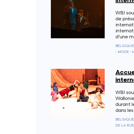
intern
WBI sout
de prés
internat
internat
d’une m
BELGIQUE
- MODE - 
Accuei
intern
WBI sout
Wallonie
durant l
dans les
BELGIQUE
DE LA RU