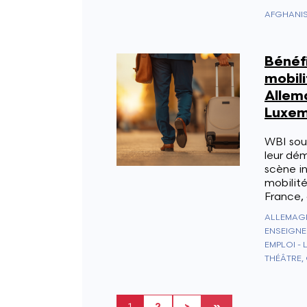
Bénéfi
mobili
Allem
Luxem
WBI sou
leur dé
scène in
mobilit
France,
ALLEMAGN
ENSEIGNE
EMPLOI - 
THÉÂTRE,
Page courante
Search all
Page suivante
Dernière page
1
2
>
»