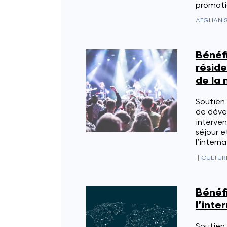
promoti
Bénéfi
réside
de la
Soutien
de déve
interven
séjour e
l’interna
|
CULTUR
Bénéfi
l’inte
Soutien