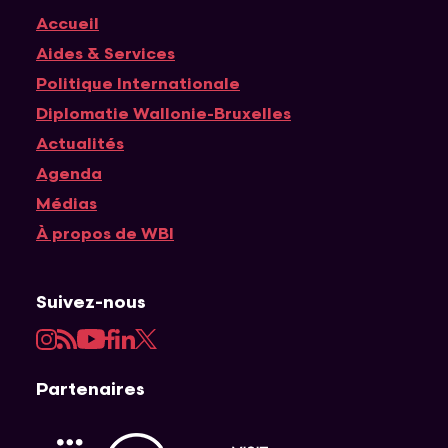
Accueil
Navigation principale
Aides & Services
Politique Internationale
Diplomatie Wallonie-Bruxelles
Actualités
Agenda
Médias
À propos de WBI
Suivez-nous
Instagram
RSS
YouTube
Facebook
LinkedIn
Twitter
Partenaires
APEFE
AWEX