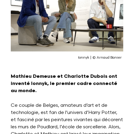
Lettres et Livres
Enseignement, formation, stage et emploi
Revue W+B
Mode
Recherche & innovation
Les Belges Histoires
Musique
Ionnyk | © Arnaud Banier
Théâtre, Cirque et Arts de la rue,
Mathieu Demeuse et Charlotte Dubois ont
Humour
inventé Ionnyk, le premier cadre connecté
au monde.
Ce couple de Belges, amateurs d’art et de
technologie, est fan de l’univers d’Harry Potter,
et fasciné par les peintures vivantes qui décorent
les murs de Poudlard, l’école de sorcellerie. Alors,