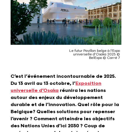
Lettres et Livres
Enseignement, formation, stage et emploi
Revue W+B
Mode
Recherche & innovation
Les Belges Histoires
Le futur Pavillon belge à l’Expo
Musique
universelle d’Osaka 2025 ©
BelExpo © Carré 7
Théâtre, Cirque et Arts de la rue,
C’est l’événement incontournable de 2025.
Humour
Du 13 avril au 13 octobre, l’
Exposition
universelle d’Osaka
réunira les nations
autour des enjeux du développement
durable et de l’innovation. Quel rôle pour la
Belgique? Quelles solutions pour repenser
l’avenir ? Comment atteindre les objectifs
des Nations Unies d’ici 2030 ? Coup de