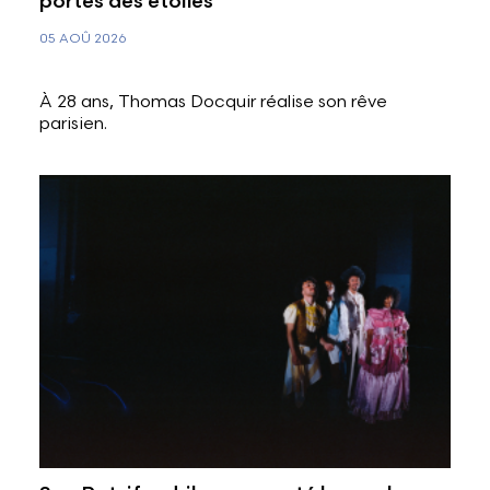
portes des étoiles
05 AOÛ 2026
À 28 ans, Thomas Docquir réalise son rêve
parisien.