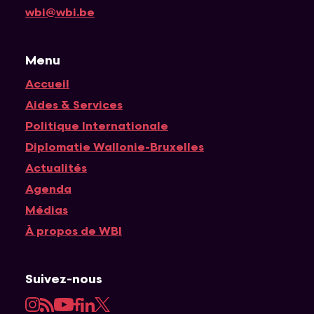
wbi@wbi.be
Menu
Accueil
Navigation principale
Aides & Services
Politique Internationale
Diplomatie Wallonie-Bruxelles
Actualités
Agenda
Médias
À propos de WBI
Suivez-nous
Instagram
RSS
YouTube
Facebook
LinkedIn
Twitter