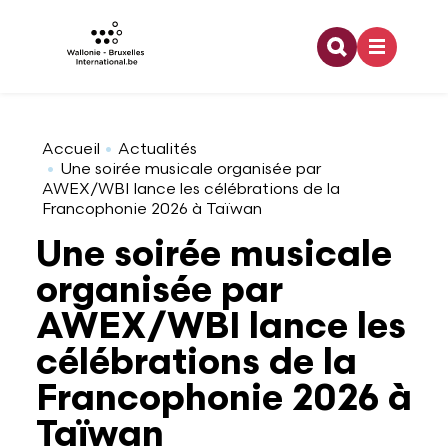
Recherche
Aller au contenu principal
Coopération internationale
Architecture
Emploi
Bourses doctorales
Relations bilatérales
Organigramme
Accueil
Actualités
Une soirée musicale organisée par
AWEX/WBI lance les célébrations de la
Francophonie 2026 à Taïwan
Europe
Arts visuels
Enseignement
Financement dans le cadre d'une activité de
Relations multilatérales
Développement durable
recherche
Une soirée musicale
organisée par
Jeunesse
Audiovisuel
Formation
Pouvoirs de tutelle
Offres d'emploi
Partenaires à l'étranger
AWEX/WBI lance les
célébrations de la
Francophonie
Danse
Stage
Logo WBI
Programme lié à la recherche
Francophonie 2026 à
Culture
Design
Rapports d'activités
Taïwan
Stage dans le domaine de la recherche