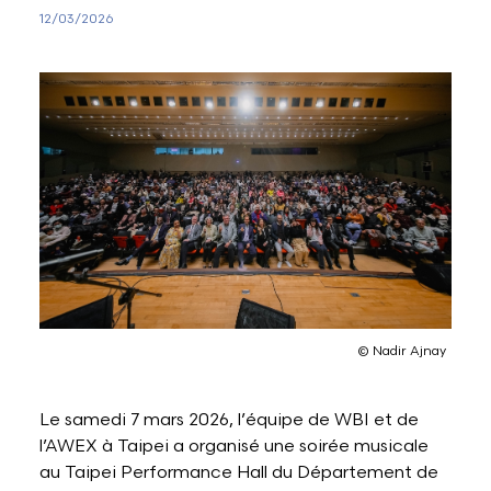
12/03/2026
Lettres et Livres
Enseignement, formation, stage et emploi
Revue W+B
Mode
Recherche & innovation
Les Belges Histoires
Musique
Théâtre, Cirque et Arts de la rue,
Humour
© Nadir Ajnay
Le samedi 7 mars 2026, l’équipe de WBI et de
l’AWEX à Taipei a organisé une soirée musicale
au Taipei Performance Hall du Département de