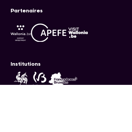
Partenaires
APEFE
AWEX
Visit Wallonia
Institutions
Fédération Wallonie-Bruxelles
Wallonie
Cocof
Vie
Gestion
Déclaration
Médiateur
Mentions
privée
des
d'accessibilité
légales