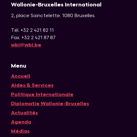
Wallonie-Bruxelles International
2, place Sainctelette
.
1080
Bruxelles
.
Tél. +32 2 421 82 11
Fax. +32 2 421 87 87
wbi@wbi.be
Menu
Accueil
Navigation principale
Aides & Services
Politique Internationale
Diplomatie Wallonie-Bruxelles
Actualités
Agenda
Médias