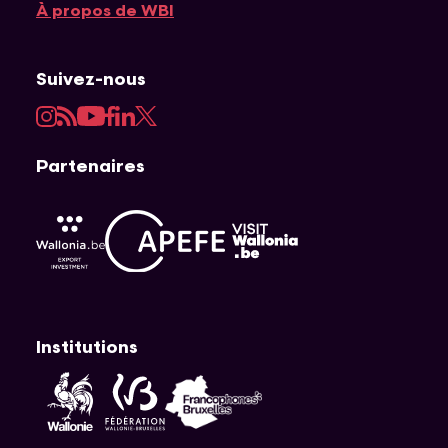
À propos de WBI
Suivez-nous
Instagram
RSS
YouTube
Facebook
LinkedIn
Twitter
Partenaires
APEFE
AWEX
Visit Wallonia
Institutions
Fédération Wallonie-Bruxelles
Wallonie
Cocof