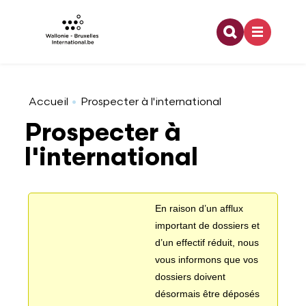
Recherche
Aller au contenu principal
Coopération internationale
Architecture
Emploi
Bourses doctorales
Relations bilatérales
Organigramme
Accueil
Prospecter à l'international
Prospecter à
Europe
Arts visuels
Enseignement
Financement dans le cadre d'une activité de
Relations multilatérales
Développement durable
l'international
recherche
Jeunesse
Audiovisuel
Formation
Pouvoirs de tutelle
Offres d'emploi
Partenaires à l'étranger
En raison d’un afflux
important de dossiers et
Francophonie
Danse
Stage
Logo WBI
d’un effectif réduit, nous
Programme lié à la recherche
vous informons que vos
dossiers doivent
Culture
Design
Rapports d'activités
désormais être déposés
Stage dans le domaine de la recherche