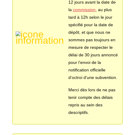
12 jours avant la date de
la
commission
, au plus
Lettres et Livres
Enseignement, formation, stage et emploi
Revue W+B
tard à 12h selon le jour
spécifié pour la date de
dépôt, et que nous ne
Mode
Recherche & innovation
Les Belges Histoires
sommes pas toujours en
mesure de respecter le
délai de 30 jours annoncé
Musique
pour l’envoi de la
notification officielle
Théâtre, Cirque et Arts de la rue,
d’octroi d’une subvention.
Humour
Merci dès lors de ne pas
tenir compte des délais
repris au sein des
descriptifs.