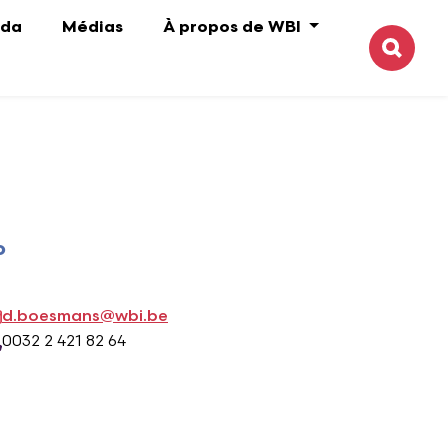
da
Médias
À propos de WBI
Reche
o
d.boesmans@wbi.be
0032 2 421 82 64