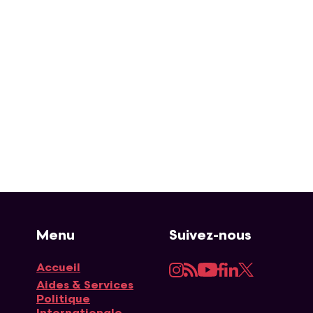
Menu
Suivez-nous
Instagram
RSS
YouTube
Facebook
LinkedIn
Twitter
Accueil
Navigation principale
Aides & Services
Politique