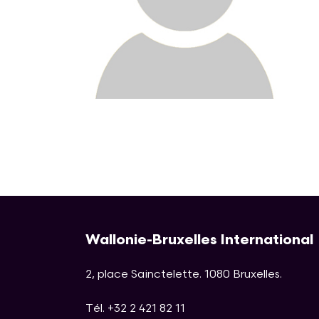
Wallonie-Bruxelles International
2, place Sainctelette
.
1080
Bruxelles
.
Tél. +32 2 421 82 11