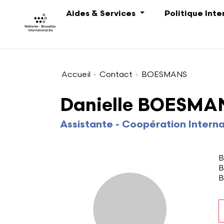
Aller au contenu principal
Aides & Services
Politique Int
Accueil
Contact
BOESMANS
Danielle BOESMA
Assistante - Coopération Intern
A
B
B
B