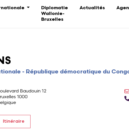
ernationale
Diplomatie
Actualités
Agen
Wallonie-
Bruxelles
NS
ationale - République démocratique du Cong
dresse
oulevard Baudouin 12
ruxelles 1000
elgique
Itinéraire