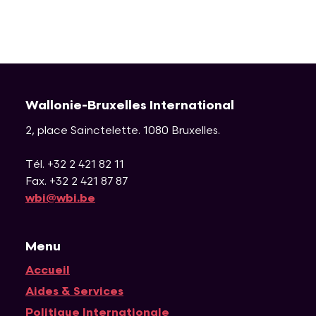
Wallonie-Bruxelles International
2, place Sainctelette
.
1080
Bruxelles
.
Tél. +32 2 421 82 11
Fax. +32 2 421 87 87
wbi@wbi.be
Menu
Accueil
Navigation principale
Aides & Services
Politique Internationale