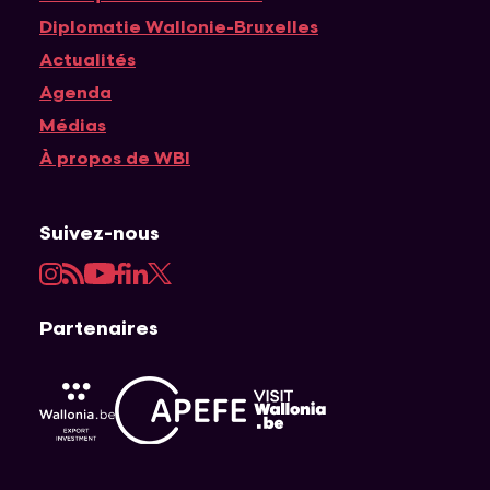
Diplomatie Wallonie-Bruxelles
Actualités
Agenda
Médias
À propos de WBI
Suivez-nous
Instagram
RSS
YouTube
Facebook
LinkedIn
Twitter
Partenaires
APEFE
AWEX
Visit Wallonia