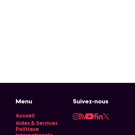
Menu
Suivez-nous
Instagram
RSS
YouTube
Facebook
LinkedIn
Twitter
Accueil
Navigation principale
Aides & Services
Politique