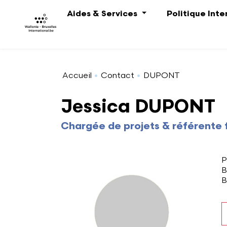
Aller au contenu principal
Aides & Services
Politique Int
Accueil
Contact
DUPONT
Jessica DUPONT
Chargée de projets & référente 
A
P
B
B