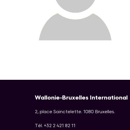
Wallonie-Bruxelles International
2, place Sainctelette
.
1080
Bruxelles
.
Tél. +32 2 421 82 11