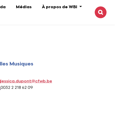
da
Médias
À propos de WBI
Reche
lles Musiques
jessica.dupont@cfwb.be
0032 2 218 62 09