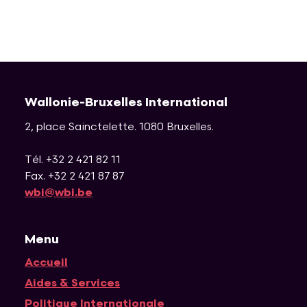
Wallonie-Bruxelles International
2, place Sainctelette
.
1080
Bruxelles
.
Tél. +32 2 421 82 11
Fax. +32 2 421 87 87
wbi@wbi.be
Menu
Accueil
Navigation principale
Aides & Services
Politique Internationale