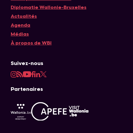
Diplomatie Wallonie-Bruxelles
Actualités
Agenda
Médias
À propos de WBI
Suivez-nous
Instagram
RSS
YouTube
Facebook
LinkedIn
Twitter
Partenaires
APEFE
AWEX
Visit Wallonia