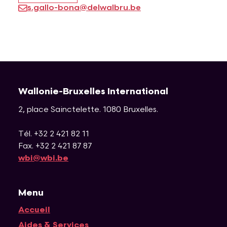
s.gallo-bona@delwalbru.be
Wallonie-Bruxelles International
2, place Sainctelette
.
1080
Bruxelles
.
Tél. +32 2 421 82 11
Fax. +32 2 421 87 87
wbi@wbi.be
Menu
Accueil
Aides & Services