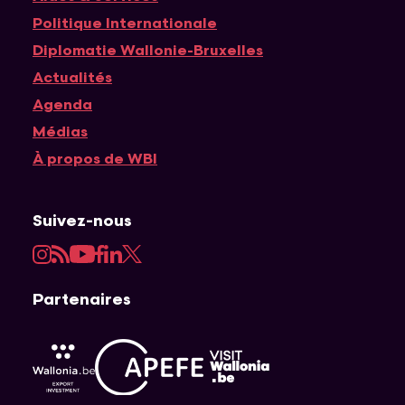
Navigation principale
Politique Internationale
Diplomatie Wallonie-Bruxelles
Actualités
Agenda
Médias
À propos de WBI
Suivez-nous
Instagram
RSS
YouTube
Facebook
LinkedIn
Twitter
Partenaires
APEFE
AWEX
Visit Wallonia