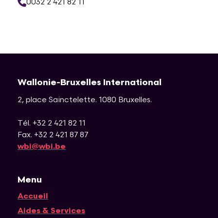
0032 2 421 82 11
Wallonie-Bruxelles International
2, place Sainctelette
.
1080
Bruxelles
.
Tél. +32 2 421 82 11
Fax. +32 2 421 87 87
wbi@wbi.be
Menu
Accueil
Navigation principale
Aides & Services