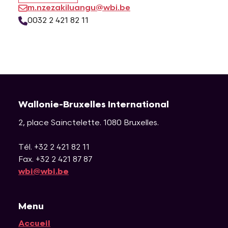
m.nzezakiluangu@wbi.be
0032 2 421 82 11
Wallonie-Bruxelles International
2, place Sainctelette
.
1080
Bruxelles
.
Tél. +32 2 421 82 11
Fax. +32 2 421 87 87
wbi@wbi.be
Menu
Accueil