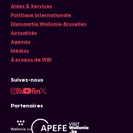
Navigation principale
Aides & Services
Politique Internationale
Diplomatie Wallonie-Bruxelles
Actualités
Agenda
Médias
À propos de WBI
Suivez-nous
Instagram
RSS
YouTube
Facebook
LinkedIn
Twitter
Partenaires
APEFE
AWEX
Visit Wallonia