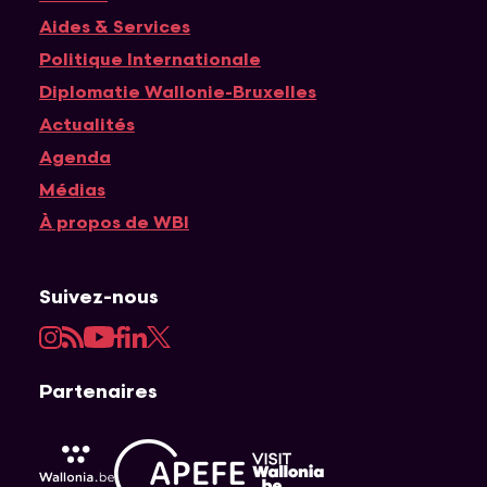
Navigation principale
Aides & Services
Politique Internationale
Diplomatie Wallonie-Bruxelles
Actualités
Agenda
Médias
À propos de WBI
Suivez-nous
Instagram
RSS
YouTube
Facebook
LinkedIn
Twitter
Partenaires
APEFE
AWEX
Visit Wallonia