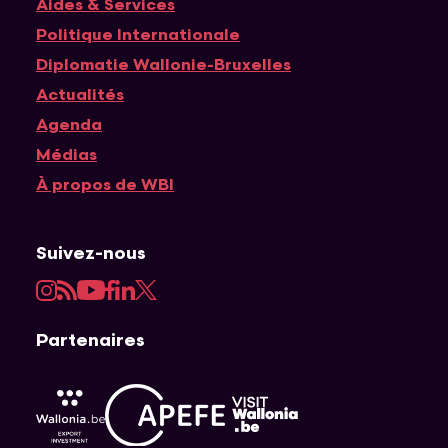
Navigation principale
Aides & Services
Politique Internationale
Diplomatie Wallonie-Bruxelles
Actualités
Agenda
Médias
À propos de WBI
Suivez-nous
Instagram
RSS
YouTube
Facebook
LinkedIn
Twitter
Partenaires
APEFE
AWEX
Visit Wallonia