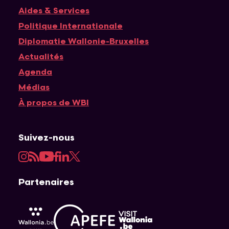
Navigation principale
Aides & Services
Politique Internationale
Diplomatie Wallonie-Bruxelles
Actualités
Agenda
Médias
À propos de WBI
Suivez-nous
Instagram
RSS
YouTube
Facebook
LinkedIn
Twitter
Partenaires
APEFE
AWEX
Visit Wallonia