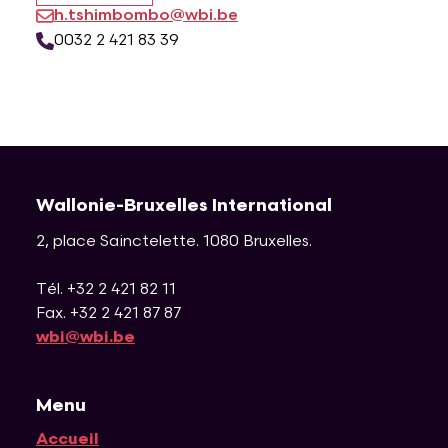
h.tshimbombo@wbi.be
0032 2 421 83 39
Wallonie-Bruxelles International
2, place Sainctelette
.
1080
Bruxelles
.
Tél. +32 2 421 82 11
Fax. +32 2 421 87 87
wbi@wbi.be
Menu
Accueil