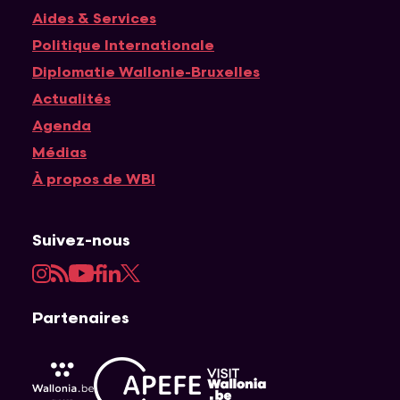
Navigation principale
Aides & Services
Politique Internationale
Diplomatie Wallonie-Bruxelles
Actualités
Agenda
Médias
À propos de WBI
Suivez-nous
Instagram
RSS
YouTube
Facebook
LinkedIn
Twitter
Partenaires
APEFE
AWEX
Visit Wallonia