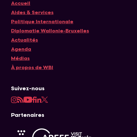
Accueil
Navigation principale
Aides & Services
Politique Internationale
Diplomatie Wallonie-Bruxelles
Actualités
Agenda
Médias
À propos de WBI
Suivez-nous
Instagram
RSS
YouTube
Facebook
LinkedIn
Twitter
Partenaires
APEFE
AWEX
Visit Wallonia