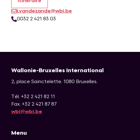
Itinéraire
i.vandezande@wbi.be
0032 2 421 83 03
Wallonie-Bruxelles International
2, place Sainctelette
.
1080
Bruxelles
.
Tél. +32 2 421 82 11
Fax. +32 2 421 87 87
wbi@wbi.be
Menu