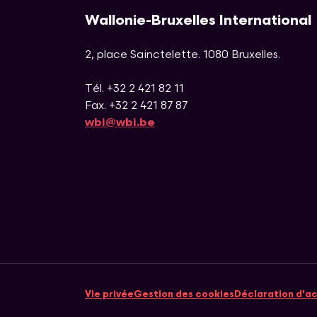
Wallonie-Bruxelles International
2, place Sainctelette
.
1080
Bruxelles
.
Tél. +32 2 421 82 11
Fax. +32 2 421 87 87
wbi@wbi.be
Vie privée
Gestion des cookies
Déclaration d'ac