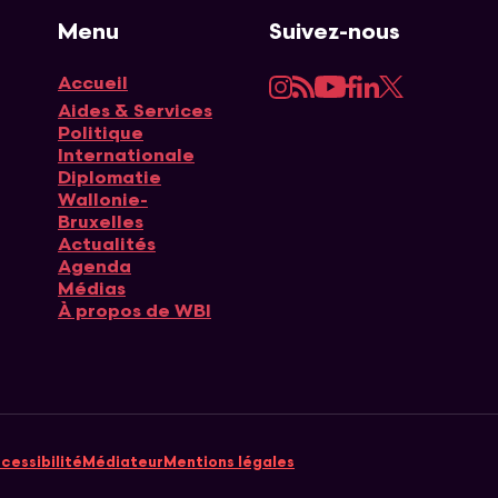
Menu
Suivez-nous
Instagram
RSS
YouTube
Facebook
LinkedIn
Twitter
Accueil
Navigation principale
Aides & Services
Politique
Internationale
Diplomatie
Wallonie-
Bruxelles
Actualités
Agenda
Médias
À propos de WBI
cessibilité
Médiateur
Mentions légales