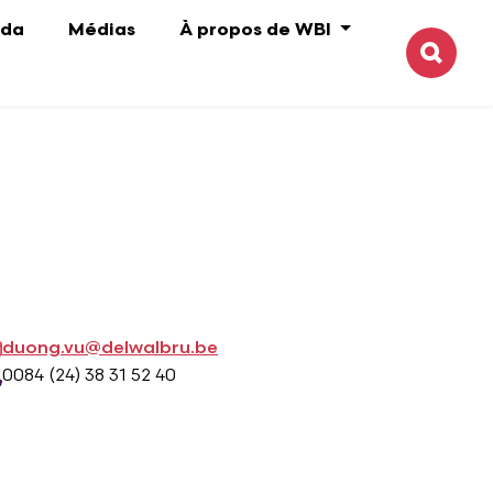
da
Médias
À propos de WBI
Reche
duong.vu@delwalbru.be
0084 (24) 38 31 52 40