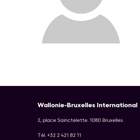
Wallonie-Bruxelles International
2, place Sainctelette
.
1080
Bruxelles
.
Tél. +32 2 421 82 11