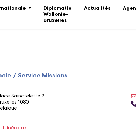
ernationale
Diplomatie
Actualités
Agen
Wallonie-
Bruxelles
cole / Service Missions
dresse
lace Sainctelette 2
ruxelles 1080
elgique
Itinéraire