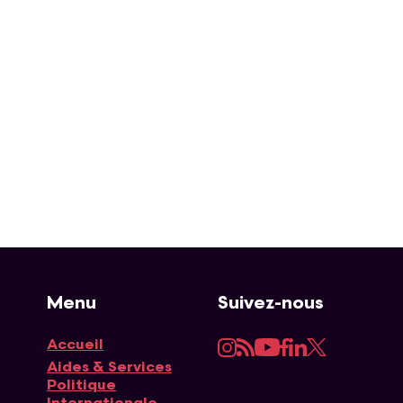
Menu
Suivez-nous
Instagram
RSS
YouTube
Facebook
LinkedIn
Twitter
Accueil
Navigation principale
Aides & Services
Politique