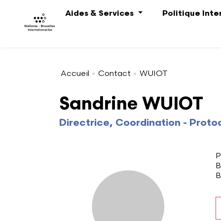
Aller au contenu principal
Aides & Services
Politique Int
Accueil
Contact
WUIOT
Sandrine WUIOT
Directrice, Coordination - Proto
A
P
B
B