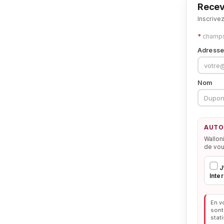
Recev
Inscrive
*
champs 
Adresse
Nom
AUTO
Walloni
de vou
J
Inter
En v
sont
stat