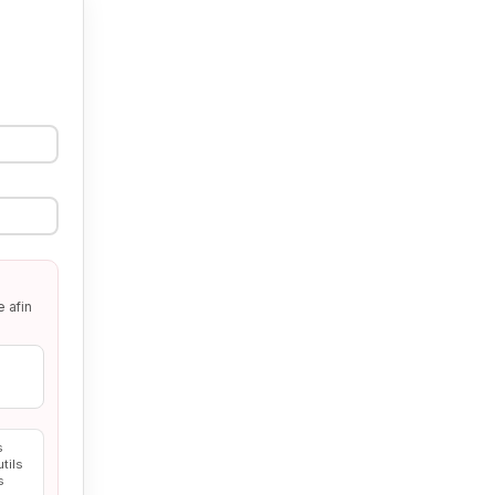
e afin
s
tils
s