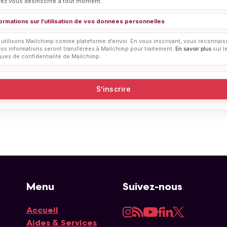
ez vous désinscrire à tout moment.
formations sur l’utilisation de vos données personnelles
utilisons Mailchimp comme plateforme d’envoi. En vous inscrivant, vous reconnais
os informations seront transférées à Mailchimp pour traitement.
En savoir plus
sur l
ques de confidentialité de Mailchimp.
Menu
Suivez-nous
Instagram
RSS
YouTube
Facebook
LinkedIn
Twitter
Accueil
Navigation principale
Aides & Services