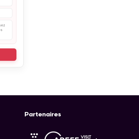
sez
es
Partenaires
APEFE
AWEX
Visit Wallonia