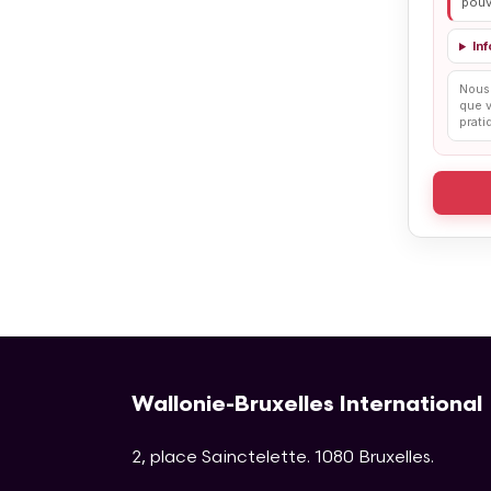
pouv
In
Nous 
que v
prati
Wallonie-Bruxelles International
2, place Sainctelette
.
1080
Bruxelles
.