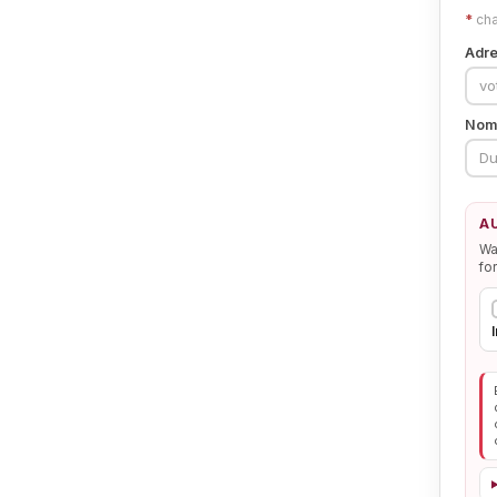
*
cha
Adre
No
A
Wa
fo