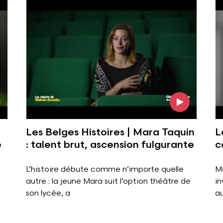
Voir l'image
Vo
Les Belges Histoires | Mara Taquin
L
e
: talent brut, ascension fulgurante
c
L’histoire débute comme n’importe quelle
M
autre : la jeune Mara suit l’option théâtre de
in
son lycée, a
a