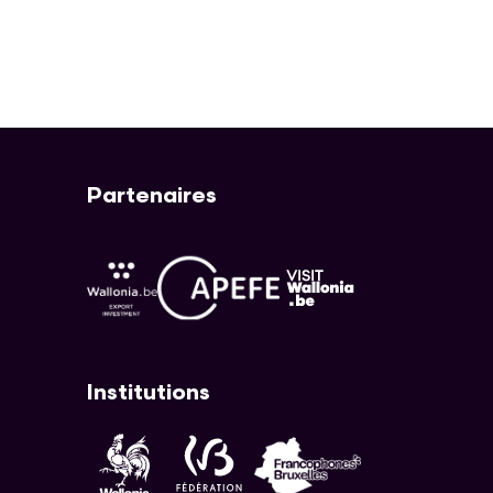
Partenaires
APEFE
AWEX
Visit Wallonia
Institutions
Fédération Wallonie-Bruxelles
Wallonie
Cocof