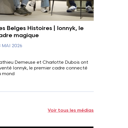
es Belges Histoires | Ionnyk, le
adre magique
8 MAI 2026
athieu Demeuse et Charlotte Dubois ont
venté Ionnyk, le premier cadre connecté
u mond
Voir tous les médias