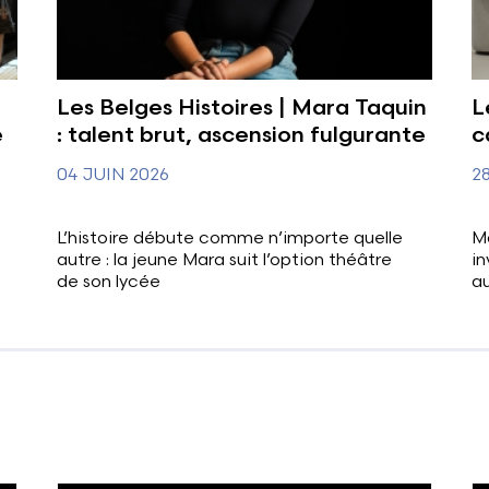
Les Belges Histoires | Mara Taquin
L
e
: talent brut, ascension fulgurante
c
04 JUIN 2026
2
L’histoire débute comme n’importe quelle
M
autre : la jeune Mara suit l’option théâtre
in
de son lycée
a