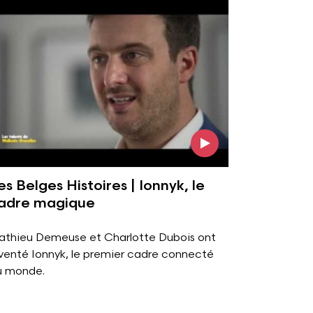
ir l'image
es Belges Histoires | Ionnyk, le
adre magique
athieu Demeuse et Charlotte Dubois ont
venté Ionnyk, le premier cadre connecté
u monde.