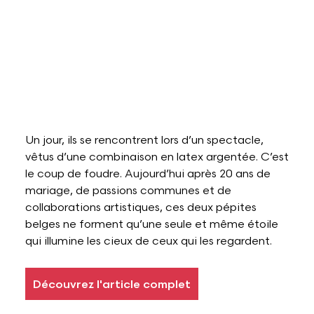
Lettres et Livres
Enseignement, formation, stage et emploi
Revue W+B
Mode
Recherche & innovation
Les Belges Histoires
Musique
Un jour, ils se rencontrent lors d’un spectacle,
vêtus d’une combinaison en latex argentée. C’est
le coup de foudre. Aujourd’hui après 20 ans de
Théâtre, Cirque et Arts de la rue,
mariage, de passions communes et de
Humour
collaborations artistiques, ces deux pépites
belges ne forment qu’une seule et même étoile
qui illumine les cieux de ceux qui les regardent.
Découvrez l'article complet