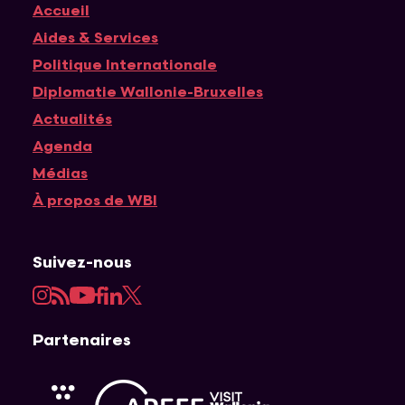
Accueil
Navigation principale
Aides & Services
Politique Internationale
Diplomatie Wallonie-Bruxelles
Actualités
Agenda
Médias
À propos de WBI
Suivez-nous
Instagram
RSS
YouTube
Facebook
LinkedIn
Twitter
Partenaires
APEFE
AWEX
Visit Wallonia