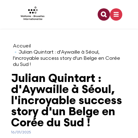
Recherche
Aller au contenu principal
Coopération internationale
Architecture
Emploi
Bourses doctorales
Relations bilatérales
Organigramme
Accueil
Julian Quintart : d'Aywaille à Séoul,
l'incroyable success story d'un Belge en Corée
du Sud !
Europe
Arts visuels
Enseignement
Financement dans le cadre d'une activité de
Relations multilatérales
Développement durable
recherche
Julian Quintart :
d'Aywaille à Séoul,
Jeunesse
Audiovisuel
Formation
Pouvoirs de tutelle
Offres d'emploi
Partenaires à l'étranger
l'incroyable success
story d'un Belge en
Francophonie
Danse
Stage
Logo WBI
Programme lié à la recherche
Corée du Sud !
Culture
Design
Rapports d'activités
16/01/2025
Stage dans le domaine de la recherche