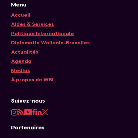
Menu
Accueil
Navigation principale
Aides & Services
Politique Internationale
Diplomatie Wallonie-Bruxelles
Actualités
Agenda
Médias
À propos de WBI
Suivez-nous
Instagram
RSS
YouTube
Facebook
LinkedIn
Twitter
Partenaires
APEFE