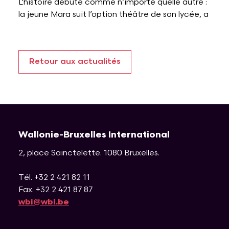
L’histoire débute comme n’importe quelle autre :
la jeune Mara suit l’option théâtre de son lycée, a
Retour aux actualités
Wallonie-Bruxelles International
2, place Sainctelette
.
1080
Bruxelles
.
Tél. +32 2 421 82 11
Fax. +32 2 421 87 87
wbi@wbi.be