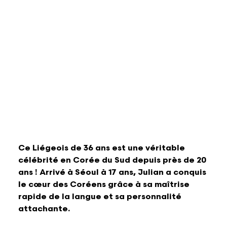
Lettres et Livres
Enseignement, formation, stage et emploi
Revue W+B
Mode
Recherche & innovation
Les Belges Histoires
Musique
Théâtre, Cirque et Arts de la rue,
Humour
Ce Liégeois de 36 ans est une véritable
célébrité en Corée du Sud depuis près de 20
ans ! Arrivé à Séoul à 17 ans, Julian a conquis
le cœur des Coréens grâce à sa maîtrise
rapide de la langue et sa personnalité
attachante.