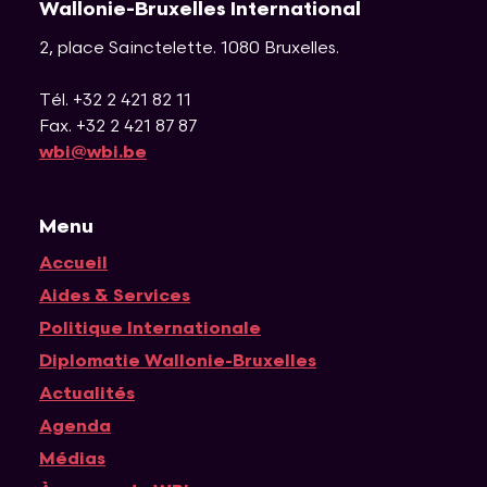
Wallonie-Bruxelles International
2, place Sainctelette
.
1080
Bruxelles
.
Tél. +32 2 421 82 11
Fax. +32 2 421 87 87
wbi@wbi.be
Menu
Accueil
Navigation principale
Aides & Services
Politique Internationale
Diplomatie Wallonie-Bruxelles
Actualités
Agenda
Médias