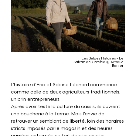
Lettres et Livres
Enseignement, formation, stage et emploi
Revue W+B
Mode
Recherche & innovation
Les Belges Histoires
Musique
Les Belges Histoires - Le
Safran de Cotchia © Arnaud
Banier
Théâtre, Cirque et Arts de la rue,
Humour
L’histoire d’Eric et Sabine Léonard commence
comme celle de deux agriculteurs traditionnels,
un brin entrepreneurs.
Après avoir testé la culture du cassis, ils ouvrent
une boucherie à la ferme. Mais l’envie de
retrouver un semblant de liberté, loin des horaires
stricts imposés par le magasin et des heures
passées enfermés, se fait de plus en plus