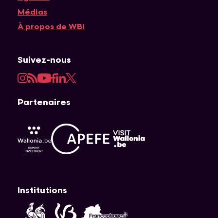
Médias
À propos de WBI
Suivez-nous
Instagram
RSS
YouTube
Facebook
LinkedIn
Twitter
Partenaires
APEFE
AWEX
Visit Wallonia
Institutions
Fédération Wallonie-Bruxelles
Wallonie
Cocof