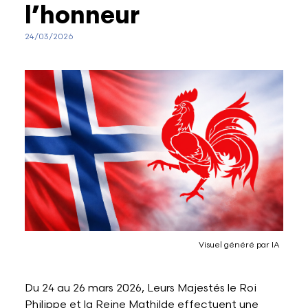
l’honneur
Lettres et Livres
Enseignement, formation, stage et emploi
Revue W+B
24/03/2026
Mode
Recherche & innovation
Les Belges Histoires
Musique
Théâtre, Cirque et Arts de la rue,
Humour
Visuel généré par IA
Du 24 au 26 mars 2026, Leurs Majestés le Roi
Philippe et la Reine Mathilde effectuent une