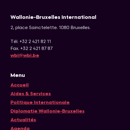
Wallonie-Bruxelles International
2, place Sainctelette
.
1080
Bruxelles
.
Tél. +32 2 421 82 11
Fax. +32 2 421 87 87
wbi@wbi.be
Menu
Accueil
Navigation principale
Aides & Services
Politique Internationale
Diplomatie Wallonie-Bruxelles
Actualités
Agenda