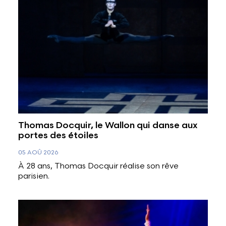
Thomas Docquir, le Wallon qui danse aux
portes des étoiles
05 AOÛ 2026
À 28 ans, Thomas Docquir réalise son rêve
parisien.