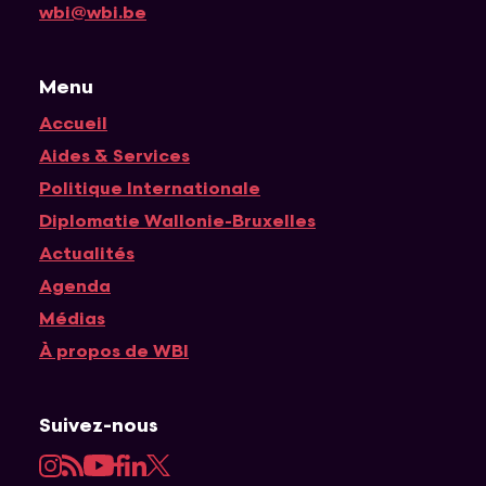
wbi@wbi.be
Menu
Accueil
Navigation principale
Aides & Services
Politique Internationale
Diplomatie Wallonie-Bruxelles
Actualités
Agenda
Médias
À propos de WBI
Suivez-nous
Instagram
RSS
YouTube
Facebook
LinkedIn
Twitter