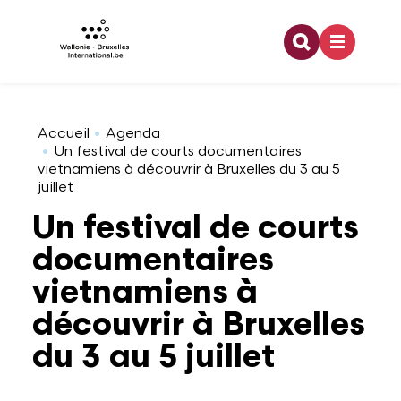
Recherche
Aller au contenu principal
Coopération internationale
Architecture
Emploi
Bourses doctorales
Relations bilatérales
Organigramme
Accueil
Agenda
Un festival de courts documentaires
vietnamiens à découvrir à Bruxelles du 3 au 5
juillet
Europe
Arts visuels
Enseignement
Financement dans le cadre d'une activité de
Relations multilatérales
Développement durable
recherche
Un festival de courts
documentaires
Jeunesse
Audiovisuel
Formation
Pouvoirs de tutelle
Offres d'emploi
Partenaires à l'étranger
vietnamiens à
découvrir à Bruxelles
Francophonie
Danse
Stage
Logo WBI
Programme lié à la recherche
du 3 au 5 juillet
Culture
Design
Rapports d'activités
Stage dans le domaine de la recherche