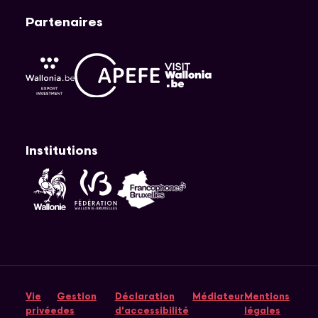
Partenaires
APEFE
AWEX
Visit Wallonia
Institutions
Fédération Wallonie-Bruxelles
Wallonie
Cocof
Vie
Gestion
Déclaration
Médiateur
Mentions
privée
des
d'accessibilité
légales