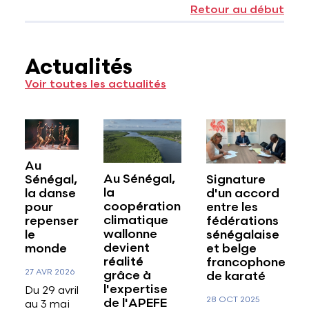
Retour au début
Actualités
Voir toutes les actualités
Au
Au Sénégal,
Sénégal,
Signature
la
la danse
d'un accord
coopération
pour
entre les
climatique
repenser
fédérations
wallonne
le
sénégalaise
devient
monde
et belge
réalité
francophone
27 AVR 2026
grâce à
de karaté
l'expertise
Du 29 avril
28 OCT 2025
de l'APEFE
au 3 mai