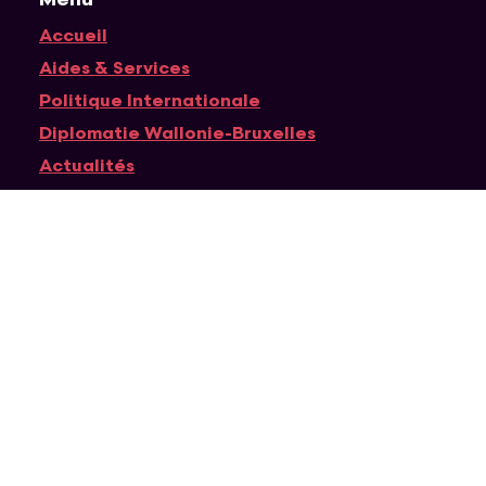
Accueil
Navigation principale
Aides & Services
Politique Internationale
Diplomatie Wallonie-Bruxelles
Actualités
Agenda
Médias
À propos de WBI
Suivez-nous
Instagram
RSS
YouTube
Facebook
LinkedIn
Twitter
Partenaires
APEFE