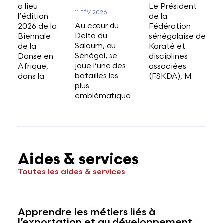
a lieu
Le Président
11 FÉV 2026
l’édition
de la
Au cœur du
2026 de la
Fédération
Delta du
Biennale
sénégalaise de
Saloum, au
de la
Karaté et
Sénégal, se
Danse en
disciplines
joue l’une des
Afrique,
associées
batailles les
dans la
(FSKDA), M.
plus
emblématique
Aides & services
Toutes les aides & services
Apprendre les métiers liés à
l’exportation et au développement