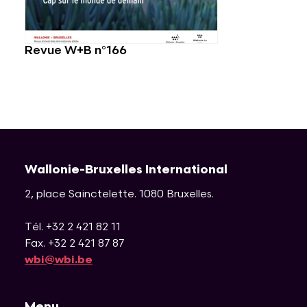
Revue W+B n°166
Wallonie-Bruxelles International
2, place Sainctelette
.
1080
Bruxelles
.
Tél. +32 2 421 82 11
Fax. +32 2 421 87 87
wbi@wbi.be
Menu