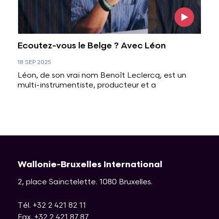
Ecoutez-vous le Belge ? Avec Léon
18 SEP 2025
Léon, de son vrai nom Benoît Leclercq, est un
multi-instrumentiste, producteur et a
Wallonie-Bruxelles International
2, place Sainctelette
.
1080
Bruxelles
.
Tél. +32 2 421 82 11
Fax. +32 2 421 87 87