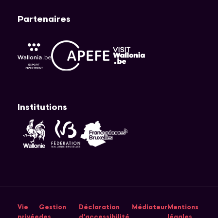
Partenaires
APEFE
AWEX
Visit Wallonia
Institutions
Fédération Wallonie-Bruxelles
Wallonie
Cocof
Vie
Gestion
Déclaration
Médiateur
Mentions
privée
des
d'accessibilité
légales