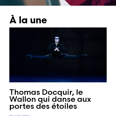
Lettres et Livres
Enseignement, formation, stage et emploi
Revue W+B
À la une
Mode
Recherche & innovation
Les Belges Histoires
Musique
Théâtre, Cirque et Arts de la rue, Humour
Thomas Docquir, le
Wallon qui danse aux
portes des étoiles