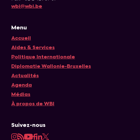
wbi@wbi.be
Menu
Accueil
Navigation principale
Aides & Services
Politique Internationale
Diplomatie Wallonie-Bruxelles
Actualités
Agenda
Médias
À propos de WBI
Suivez-nous
Instagram
RSS
YouTube
Facebook
LinkedIn
Twitter