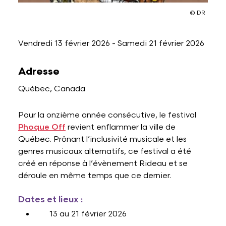
© DR
Lettres et Livres
Enseignement, formation, stage et emploi
Revue W+B
Vendredi 13 février 2026
-
Samedi 21 février 2026
Mode
Recherche & innovation
Les Belges Histoires
Adresse
Québec, Canada
Musique
Pour la onzième année consécutive, le festival
Phoque Off
revient enflammer la ville de
Théâtre, Cirque et Arts de la rue,
Humour
Québec. Prônant l’inclusivité musicale et les
genres musicaux alternatifs, ce festival a été
créé en réponse à l’évènement Rideau et se
déroule en même temps que ce dernier.
Dates et lieux :
13 au 21 février 2026